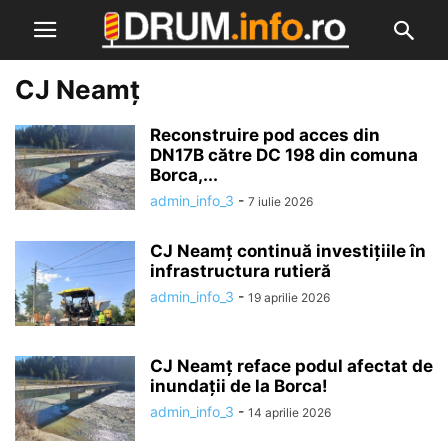
CJ Neamț
Reconstruire pod acces din
DN17B către DC 198 din comuna
Borca,...
admin_info_3
-
7 iulie 2026
CJ Neamț continuă investițiile în
infrastructura rutieră
admin_info_3
-
19 aprilie 2026
CJ Neamț reface podul afectat de
inundații de la Borca!
admin_info_3
-
14 aprilie 2026