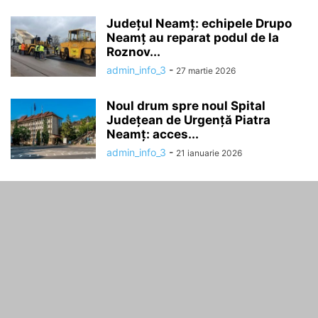
Județul Neamț: echipele Drupo
Neamț au reparat podul de la
Roznov...
admin_info_3
-
27 martie 2026
Noul drum spre noul Spital
Județean de Urgență Piatra
Neamț: acces...
admin_info_3
-
21 ianuarie 2026