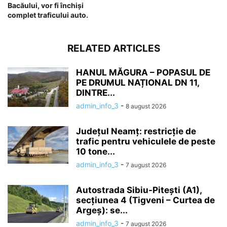
Bacăului, vor fi închiși
complet traficului auto.
RELATED ARTICLES
HANUL MĂGURA – POPASUL DE
PE DRUMUL NAȚIONAL DN 11,
DINTRE...
admin_info_3
-
8 august 2026
Județul Neamț: restricție de
trafic pentru vehiculele de peste
10 tone...
admin_info_3
-
7 august 2026
Autostrada Sibiu-Pitești (A1),
secțiunea 4 (Tigveni – Curtea de
Argeș): se...
admin_info_3
-
7 august 2026