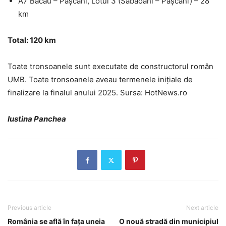
A7 Bacău – Pașcani, Lotul 3 (Săbăoani – Pașcani) – 28
km
Total: 120 km
Toate tronsoanele sunt executate de constructorul român
UMB. Toate tronsoanele aveau termenele inițiale de
finalizare la finalul anului 2025. Sursa: HotNews.ro
Iustina Panchea
Previous article
Next article
România se află în fața uneia
O nouă stradă din municipiul