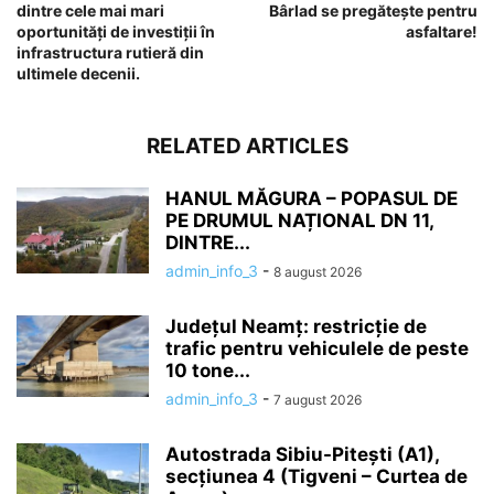
dintre cele mai mari
Bârlad se pregătește pentru
oportunități de investiții în
asfaltare!
infrastructura rutieră din
ultimele decenii.
RELATED ARTICLES
HANUL MĂGURA – POPASUL DE
PE DRUMUL NAȚIONAL DN 11,
DINTRE...
admin_info_3
-
8 august 2026
Județul Neamț: restricție de
trafic pentru vehiculele de peste
10 tone...
admin_info_3
-
7 august 2026
Autostrada Sibiu-Pitești (A1),
secțiunea 4 (Tigveni – Curtea de