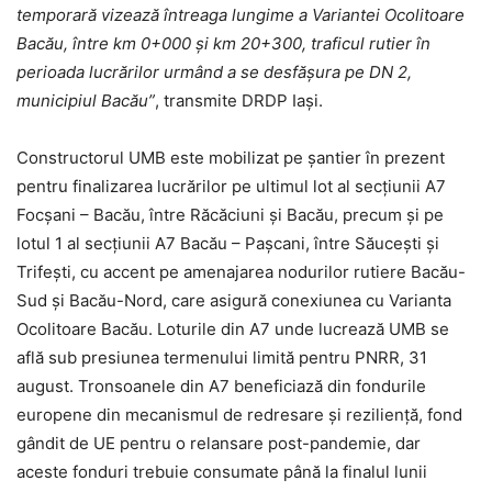
temporară vizează întreaga lungime a Variantei Ocolitoare
Bacău, între km 0+000 și km 20+300, traficul rutier în
perioada lucrărilor urmând a se desfășura pe DN 2,
municipiul Bacău”
, transmite DRDP Iași.
Constructorul UMB este mobilizat pe șantier în prezent
pentru finalizarea lucrărilor pe ultimul lot al secțiunii A7
Focșani – Bacău, între Răcăciuni și Bacău, precum și pe
lotul 1 al secțiunii A7 Bacău – Pașcani, între Săucești și
Trifești, cu accent pe amenajarea nodurilor rutiere Bacău-
Sud și Bacău-Nord, care asigură conexiunea cu Varianta
Ocolitoare Bacău. Loturile din A7 unde lucrează UMB se
află sub presiunea termenului limită pentru PNRR, 31
august. Tronsoanele din A7 beneficiază din fondurile
europene din mecanismul de redresare și reziliență, fond
gândit de UE pentru o relansare post-pandemie, dar
aceste fonduri trebuie consumate până la finalul lunii