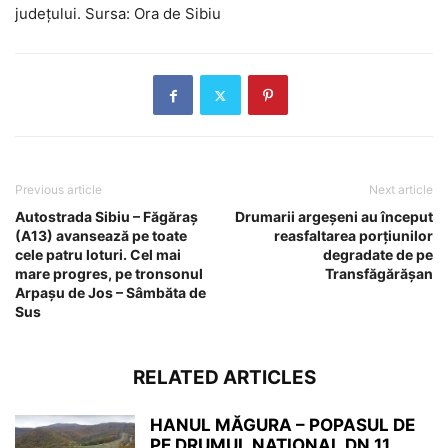
județului. Sursa: Ora de Sibiu
Previous article
Next article
Autostrada Sibiu – Făgăraș
Drumarii argeșeni au început
(A13) avansează pe toate
reasfaltarea porțiunilor
cele patru loturi. Cel mai
degradate de pe
mare progres, pe tronsonul
Transfăgărășan
Arpașu de Jos – Sâmbăta de
Sus
RELATED ARTICLES
HANUL MĂGURA – POPASUL DE
PE DRUMUL NAȚIONAL DN 11,