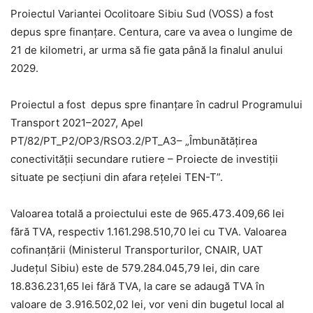
Proiectul Variantei Ocolitoare Sibiu Sud (VOSS) a fost
depus spre finanțare. Centura, care va avea o lungime de
21 de kilometri, ar urma să fie gata până la finalul anului
2029.
Proiectul a fost depus spre finanțare în cadrul Programului
Transport 2021–2027, Apel
PT/82/PT_P2/OP3/RSO3.2/PT_A3– „Îmbunătățirea
conectivității secundare rutiere – Proiecte de investiții
situate pe secțiuni din afara rețelei TEN-T”.
Valoarea totală a proiectului este de 965.473.409,66 lei
fără TVA, respectiv 1.161.298.510,70 lei cu TVA. Valoarea
cofinanțării (Ministerul Transporturilor, CNAIR, UAT
Județul Sibiu) este de 579.284.045,79 lei, din care
18.836.231,65 lei fără TVA, la care se adaugă TVA în
valoare de 3.916.502,02 lei, vor veni din bugetul local al