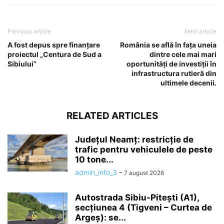
Previous article
Next article
A fost depus spre finanțare
România se află în fața uneia
proiectul „Centura de Sud a
dintre cele mai mari
Sibiului”
oportunități de investiții în
infrastructura rutieră din
ultimele decenii.
RELATED ARTICLES
Județul Neamț: restricție de
trafic pentru vehiculele de peste
10 tone...
admin_info_3
-
7 august 2026
Autostrada Sibiu-Pitești (A1),
secțiunea 4 (Tigveni – Curtea de
Argeș): se...