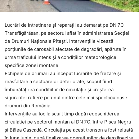
Lucrări de întreținere și reparații au demarat pe DN 7C
Transfăgărășan, pe sectorul aflat în administrarea Secției
de Drumuri Naționale Pitești. Intervențiile vizează
porțiunile de carosabil afectate de degradări, apărute în
urma traficului intens și a condițiilor meteorologice
specifice zonei montane.
Echipele de drumari au început lucrările de frezare și
reasfaltare a sectoarelor deteriorate, scopul fiind
îmbunătățirea condițiilor de circulație și creșterea
siguranței rutiere pe unul dintre cele mai spectaculoase
drumuri din România.
Intervențiile au loc la scurt timp după redeschiderea
circulației pe sectorul montan al DN 7C, între Piscu Negru
și Bâlea Cascadă. Circulația pe acest tronson a fost reluată
în luna iunie, după finalizarea operațiunilor de deszăpezire