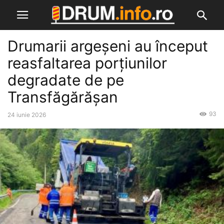
Drumarii argeșeni au început
reasfaltarea porțiunilor
degradate de pe
Transfăgărășan
93
24 iunie 2026