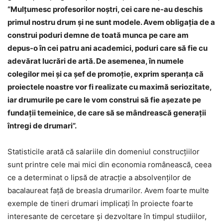
“Mulţumesc profesorilor noştri, cei care ne-au deschis
primul nostru drum şi ne sunt modele. Avem obligaţia de a
construi poduri demne de toată munca pe care am
depus-o în cei patru ani academici, poduri care să fie cu
adevărat lucrări de artă. De asemenea, în numele
colegilor mei şi ca şef de promoţie, exprim speranţa că
proiectele noastre vor fi realizate cu maximă seriozitate,
iar drumurile pe care le vom construi să fie aşezate pe
fundaţii temeinice, de care să se mândrească generaţii
întregi de drumari”.
Statisticile arată că salariile din domeniul construcţiilor
sunt printre cele mai mici din economia românească, ceea
ce a determinat o lipsă de atracţie a absolvenţilor de
bacalaureat faţă de breasla drumarilor. Avem foarte multe
exemple de tineri drumari implicaţi în proiecte foarte
interesante de cercetare şi dezvoltare în timpul studiilor,