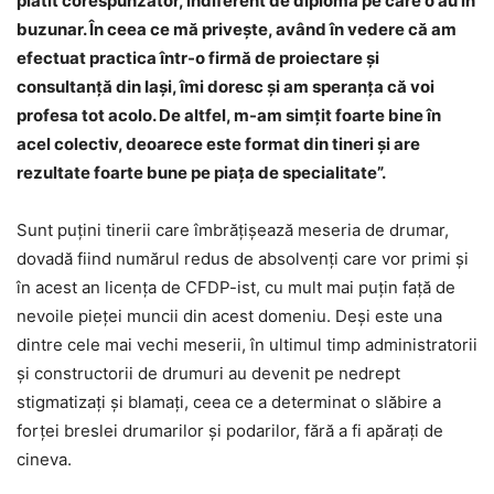
plătit corespunzător, indiferent de diploma pe care o au în
buzunar. În ceea ce mă priveşte, având în vedere că am
efectuat practica într-o firmă de proiectare şi
consultanţă din Iaşi, îmi doresc şi am speranţa că voi
profesa tot acolo. De altfel, m-am simţit foarte bine în
acel colectiv, deoarece este format din tineri şi are
rezultate foarte bune pe piaţa de specialitate”.
Sunt puţini tinerii care îmbrăţişează meseria de drumar,
dovadă fiind numărul redus de absolvenţi care vor primi şi
în acest an licenţa de CFDP-ist, cu mult mai puţin faţă de
nevoile pieţei muncii din acest domeniu. Deşi este una
dintre cele mai vechi meserii, în ultimul timp administratorii
şi constructorii de drumuri au devenit pe nedrept
stigmatizaţi şi blamaţi, ceea ce a determinat o slăbire a
forţei breslei drumarilor şi podarilor, fără a fi apăraţi de
cineva.