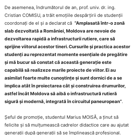
De asemenea, îndrumătorul de an, prof. univ. dr. ing.
Cristian COMISU, a trăit emoţiile despărţirii de studenţii
coordonaţi de el şi a declarat că
“Amplasată într-o zonă
slab dezvoltată a României, Moldova are nevoie de
dezvoltarea rapidă a infrastructurii rutiere, care să
sprijine viitorul acestor tineri. Cursurile şi practica acestor
studenţi au reprezentat momente esenţiale de pregătire
şi mă bucur să constat că această generaţie este
capabilă să realizeze marile proiecte de viitor. Ei au
asimilat foarte multe cunoştinţe şi sunt dornici de a se
implica atât în proiectarea cât şi construirea drumurilor,
astfel încât Moldova să aibă o infrastructură rutieră
sigură şi modernă, integrată în circuitul paneuropean”
.
Şeful de promoţie, studentul Marius MOISĂ, a ţinut să
felicite şi să mulţumească cadrelor didactice care au ajutat
generaţii după generaţii să se împlinească profesional.