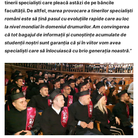
tinerii specialişti care pleacă astăzi de pe băncile
facultăţii. De altfel, m
area provocare a tinerilor specialişti
români este să
țină pasul cu evoluțiile rapide care au loc
la nivel mondial în domeniul drumurilor. Am convingerea
că tot bagajul de informaţii şi cunoştinţe acumulate de
studenţii noştri sunt garanţia că şi în viitor vom avea
specialişti care să înlocuiască cu brio generaţia noastră.”