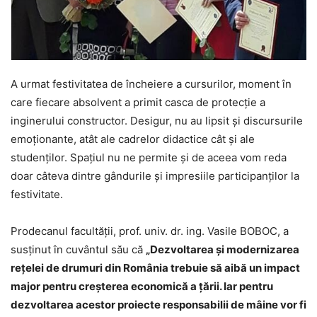
A urmat festivitatea de încheiere a cursurilor, moment în
care fiecare absolvent a primit casca de protecţie a
inginerului constructor. Desigur, nu au lipsit şi discursurile
emoţionante, atât ale cadrelor didactice cât şi ale
studenţilor. Spaţiul nu ne permite şi de aceea vom reda
doar câteva dintre gândurile şi impresiile participanţilor la
festivitate.
Prodecanul facultăţii, prof. univ. dr. ing. Vasile BOBOC, a
susţinut în cuvântul său că
„Dezvoltarea şi modernizarea
reţelei de drumuri din România trebuie să aibă un impact
major pentru creşterea economică a ţării. Iar pentru
dezvoltarea acestor proiecte responsabilii de mâine vor fi