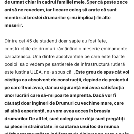
de urmat chiar în cadrul familiei mele. Sper că peste zece
ani să ne revedem, iar fiecare coleg să arate că sunt
membri ai breslei drumarilor şi nu implicaţi în alte
meserii”.
Dintre cei 45 de studenţi doar şapte au fost fete,
construcţiile de drumuri rămânând o meserie eminamente
bărbătească. Una dintre absolventele pe care este foarte
posibil să o vedem pe şantierele de infrastructură rutieră
este Iustina ULEA, ne-a spus că
„Este greu de spus cât voi
câştiga ca absolvent de construcţii, depinde de proiectul
pe care îl voi avea, dar cu siguranţă voi avea satisfacţia
unor lucrări care să-mi poarte amprenta. Dacă vor fi
căutaţi doar ingineri de Drumuri cu vechime mare, care
să aibă experienţă, nu vom avea acces în breasla
drumarilor. De altfel, sunt colegi care déjà sunt pregătiţi
să plece în străinătate, în căutarea unui loc de muncă