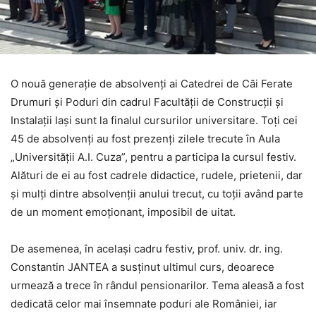
O nouă generaţie de absolvenţi ai Catedrei de Căi Ferate
Drumuri şi Poduri din cadrul Facultăţii de Construcţii şi
Instalaţii Iaşi sunt la finalul cursurilor universitare. Toţi cei
45 de absolvenţi au fost prezenţi zilele trecute în Aula
„Universităţii A.I. Cuza”, pentru a participa la cursul festiv.
Alături de ei au fost cadrele didactice, rudele, prietenii, dar
şi mulţi dintre absolvenţii anului trecut, cu toţii având parte
de un moment emoţionant, imposibil de uitat.
De asemenea, în acelaşi cadru festiv, prof. univ. dr. ing.
Constantin JANTEA a susţinut ultimul curs, deoarece
urmează a trece în rândul pensionarilor. Tema aleasă a fost
dedicată celor mai însemnate poduri ale României, iar