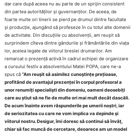
dar care după aceea nu au parte de un sprijin consistent
din partea autorităţilor şi guvernanţilor. De aceea, de
foarte multe ori tinerii se pierd pe drumul dintre facultate
şi producţie, ajungând să profeseze în cu totul alte domenii
de activitate. Din discuţiile cu absolvenţii, am reuşit să
surprindem cîteva dintre gândurile şi frământările din viaţa
lor, acelea legate de viitorul breslei drumarilor. Am
remarcat o prezenţă activă în cadrul echipei de organizare
a cursului festiv a absolventului Matei POPA, care ne-a
spus că
“Am reuşit să asimilez cunoştinţe preţioase,
profitând de avantajul prezenţei în corpul profesoral a
unor renumiţi specialişti din domeniu, oameni deosebiţi
care au ştiut să ne fie de multe ori mai mult decât dascăli.
De acum înainte avem răspunderile pe umerii noştri, iar
de seriozitatea cu care ne vom implica va depinde şi
viitorul nostru. Desigur, îmi doresc să continui să învăţ,
chiar să fac muncă de cercetare, deoarece am un model