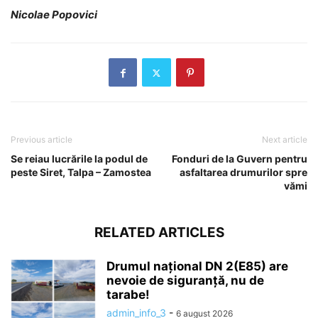
Nicolae Popovici
Previous article
Next article
Se reiau lucrările la podul de
Fonduri de la Guvern pentru
peste Siret, Talpa – Zamostea
asfaltarea drumurilor spre
vămi
RELATED ARTICLES
Drumul național DN 2(E85) are
nevoie de siguranță, nu de
tarabe!
admin_info_3
-
6 august 2026