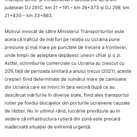
județean DJ 291C, km 21 +191 – km 26+373 și DJ 298, km
21+430 – km 33+883.
Motivul invocat de către Ministerul Transporturilor este
acela că traficul de mărfuri pe relația cu Ucraina pune
presiune și mai mare pe punctele de trecere a frontierei,
unde timpii de așteptare depășesc uneori chiar și o zi.
Astfel, schimburile comerciale cu Ucraina au crescut cu
20% față de perioada similară a anului trecut (2021), aceste
creșteri fiind determinate de numărul mare de camioane
din Ucraina care se întorc în țara vecină după ce au
descărcat mărfurile în diverse state, fiind ales transportul
rutier pe fondul blocajelor din porturile ucrainene cauzate
de război. Nu în ultimul rând, lucrările prevăzute au în
vedere că infrastructura rutieră din zonă este precară
inadecvată situației de extremă urgență.