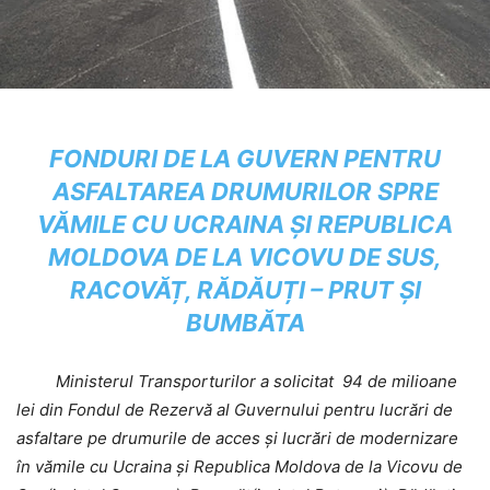
FONDURI DE LA GUVERN PENTRU
ASFALTAREA DRUMURILOR SPRE
VĂMILE CU UCRAINA ȘI REPUBLICA
MOLDOVA DE LA VICOVU DE SUS,
RACOVĂȚ, RĂDĂUȚI – PRUT ȘI
BUMBĂTA
Ministerul Transporturilor a solicitat 94 de milioane
lei din Fondul de Rezervă al Guvernului pentru lucrări de
asfaltare pe drumurile de acces și lucrări de modernizare
în vămile cu Ucraina și Republica Moldova de la Vicovu de