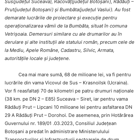
Sus(județul Suceava), Racovăț(județul Botoșani), Rădăuți –
Prut(județul Botoșani) și Bumbăta(județul Vaslui). Au fost
demarate lucrările de proiectare și execuție pentru
operaționalizarea vămii de la Bumbăta, situat în comuna
Vetrișoaia. Demersuri similare cu ale drumarilor au în
derulare și alte instituții ale statului român, precum cele de
la Mediu, Apele Române, Cadastru, Silvic, Armata,
autoritățile locale și județene.
Cea mai mare sumă, 68 de milioane lei, va fi pentru
lucrările din vama Vicovul de Sus – Krasnoilsk (Ucraina).
Vor fi reasfaltați 70 de kilometri pe patru drumuri naționale
(38 km. pe DN 2 – E85) Suceava – Siret, iar pentru vama
Rădăuți Prut – Lipcani 10 milioane lei pentru asfaltarea DN
29 A Rădăuți Prut – Dorohoi. De asemenea, prin Hotărârea
Guvernului nr. 189/01 .03.2023, Consiliul Județean
Botoșani a predat în administrare Ministerulului
Transporturilor și Infrastructurii sectoarele de drum