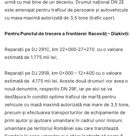
urmă cu mai bine de un deceniu. Drumul național DN 2E
este amenajat pentru traficul de persoane și autovehicule
cu masa maximă autorizată de 3,5 tone (trafic ușor).
Pentru Punctul de trecere a frontierei Racovăț – Diakivți:
Reparații pe DJ 291C, km 22+000-27+270 cu o valoare
estimată de 1.775 mii lei;
Reparații pe DJ 291B, km 0+000 – 12+400 cu o valoare
estimată de 4.175 mii lei. Aceste două drumuri vor avea o
nouă denumire, respectiv DN 29F, iar pe aici se va
desfășura în condiții optime traficul de marfă pentru
vehicule cu masă maximă autorizată mai mare de 3,5 tone,
precum și efectuarea transporturilor de echipamente de
prim ajutor și ajutoare umanitare în cadrul unor misiuni
umanitare pe teritoriul României sau care tranzitează