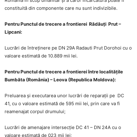
România în scop umanitar și a căror încărcătură poate fi
constituită din componente care nu sunt indivizibile.
Pentru Punctul de trecere a frontierei Rădăuți Prut –
Lipcani:
Lucrări de întreținere pe DN 29A Radauti Prut Dorohoi cu o
valoare estimată de 10.889 mii lei.
Pentru Punctul de trecere a frontierei între localitățile
Bumbăta (România) – Leova (Republica Moldova):
Preluarea și executarea unor lucrări de reparații pe DC
41, cu o valoare estimată de 595 mii lei, prin care va fi
reamenajat corpul drumului;
Lucrări de amenajare intersecție DC 41 – DN 24A cu o
valoare estimată de 023 mii lei;