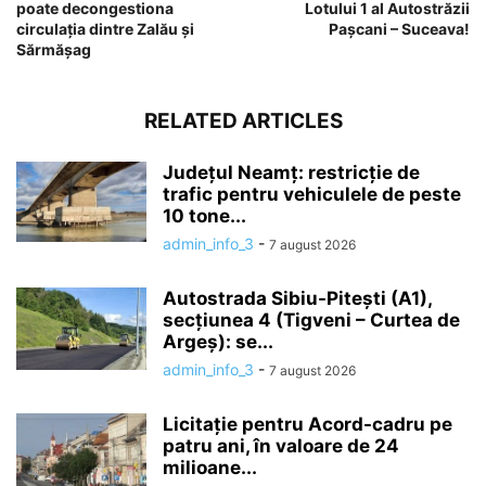
poate decongestiona
Lotului 1 al Autostrăzii
circulația dintre Zalău și
Pașcani – Suceava!
Sărmășag
RELATED ARTICLES
Județul Neamț: restricție de
trafic pentru vehiculele de peste
10 tone...
admin_info_3
-
7 august 2026
Autostrada Sibiu-Pitești (A1),
secțiunea 4 (Tigveni – Curtea de
Argeș): se...
admin_info_3
-
7 august 2026
Licitație pentru Acord-cadru pe
patru ani, în valoare de 24
milioane...