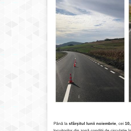
Până la
sfârșitul lunii noiembrie
, cei
10,
locuitorilor din zonă condiții de circulație 