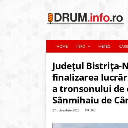
d
r
u
m
.
i
n
HOME
INFO
METEO
CARI
f
o
.
Județul Bistrița-
r
o
finalizarea lucră
a tronsonului de
Sânmihaiu de Câm
27 octombrie 2025
363