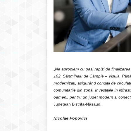
„
Ne apropiem cu pași rapizi de finalizare
162, Sânmihaiu de Câmpie – Visuia.
Până 
modernizați, asigurând condiții de circulaț
comunitățile din zonă.
Investițiile în infr
oameni, pentru un județ modern și conect
Județean Bistrița-Năsăud.
Nicolae Popovici