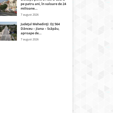
pe patru ani, în valoare de 24
milioane...
7 august 2026
Județul Mehedinți: DJ 564
Dănceu – Jiana – Scăpău,
aproape de...
7 august 2026