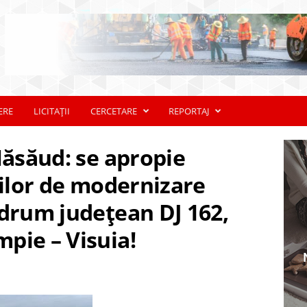
ERE
LICITAȚII
CERCETARE
REPORTAJ
Năsăud: se apropie
rilor de modernizare
 drum județean DJ 162,
pie – Visuia!