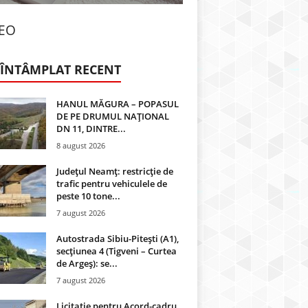
DEO
 ÎNTÂMPLAT RECENT
HANUL MĂGURA – POPASUL
DE PE DRUMUL NAȚIONAL
DN 11, DINTRE...
8 august 2026
Județul Neamț: restricție de
trafic pentru vehiculele de
peste 10 tone...
7 august 2026
Autostrada Sibiu-Pitești (A1),
secțiunea 4 (Tigveni – Curtea
de Argeș): se...
7 august 2026
Licitație pentru Acord-cadru