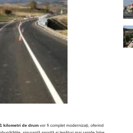
1 kilometri de drum
vor fi complet modernizați, oferind
îmbunătățite, siguranță sporită și legături mai rapide între