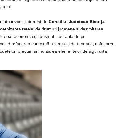
ețului.
m de investiții derulat de
Consiliul Județean Bistrița-
odernizarea rețelei de drumuri județene și dezvoltarea
litatea, economia și turismul. Lucrările de pe
clud refacerea completă a stratului de fundație, asfaltarea
 podețelor, precum și montarea elementelor de siguranță