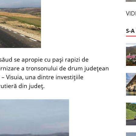
VI
S-A
săud se apropie cu pași rapizi de
dernizare a tronsonului de drum județean
 Visuia, una dintre investițiile
utieră din județ.