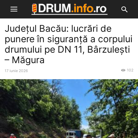
Județul Bacău: lucrări de
punere în siguranță a corpului
drumului pe DN 11, Bârzulești
– Măgura
102
17 iunie 2026