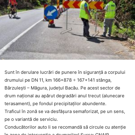
Sunt în derulare lucrări de punere în siguranță a corpului
drumului pe DN 11, km 166+878 ÷ 167+141 stânga,
Bârzulești – Măgura, județul Bacău. Pe acest sector de
drum național au apărut degradări anul trecut (alunecare
terasament), pe fondul precipitaților abundente.
Traficul în zonă se va desfășura semaforizat, pe un sens,
pe o variantă de serviciu.
Conducătorilor auto li se recomandă să circule cu atenție
în zona de intervenție a drumarilor! Sursa: CNAIR