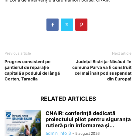
Previous article
Next article
Progres consistent pe
Județul Bistrița-Năsăud: în
șantierul de reparație
comuna Parva va fi construit
capitală a podului de lângă
cel mai înalt pod suspendat
Corten, Taraclia
din Europa!
RELATED ARTICLES
CNAIR: conferință dedicată
proiectului pilot pentru siguranța
rutieră prin informarea și...
admin_info_3
-
5 august 2026