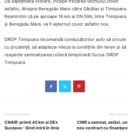
De săptămâna viitoare, începe frezarea vechiului covor
asfaltic, dinspre Beregsău Mare către Săcălaz și Timișoara.
Reamintim că pe aproape 16 km ai DN 59A, între Timișoara
și Beregsău Mare, va fi așternut covor asfaltic nou.
DRDP Timișoara recomandă conducătorilor auto să circule
cu prudență, să adapteze viteza la condițiile din teren și să
respecte semnalizarea rutieră temporară! Sursa: DRDP
Timișoara
Previous article
Next article
CNAIR: primii 43 km ai DEx
CNIR a semnat, astăzi, un
Suceava – Siret intră în linie
nou contract cu finanțare