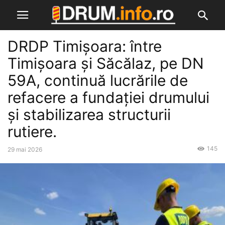
DRDP Timișoara: între
Timișoara și Săcălaz, pe DN
59A, continuă lucrările de
refacere a fundației drumului
și stabilizarea structurii
rutiere.
145
29 mai 2026