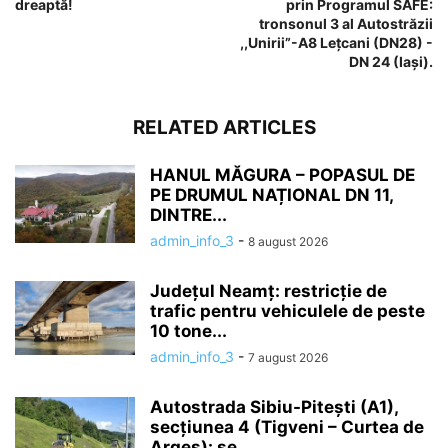
dreaptă!
prin Programul SAFE:
tronsonul 3 al Autostrăzii
,,Unirii”-A8 Lețcani (DN28) -
DN 24 (Iași).
RELATED ARTICLES
HANUL MĂGURA – POPASUL DE
PE DRUMUL NAȚIONAL DN 11,
DINTRE...
admin_info_3
-
8 august 2026
Județul Neamț: restricție de
trafic pentru vehiculele de peste
10 tone...
admin_info_3
-
7 august 2026
Autostrada Sibiu-Pitești (A1),
secțiunea 4 (Tigveni – Curtea de
Argeș): se...