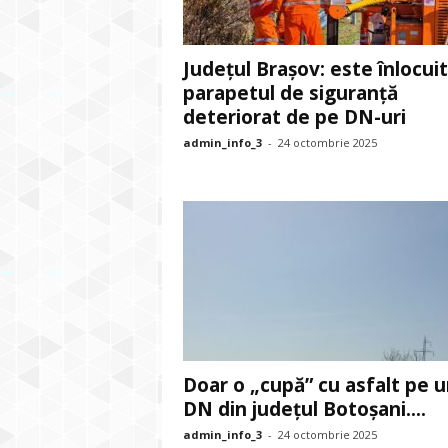
Județul Brașov: este înlocuit
parapetul de siguranță
deteriorat de pe DN-uri
admin_info_3
-
24 octombrie 2025
Doar o „cupă” cu asfalt pe 
DN din județul Botoșani....
admin_info_3
-
24 octombrie 2025