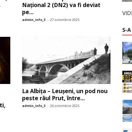
.
Național 2 (DN2) va fi deviat
pe...
VI
admin_info_3
-
27 octombrie 2025
S-A
La Albița – Leușeni, un pod nou
peste râul Prut, între...
i,
admin_info_3
-
26 octombrie 2025