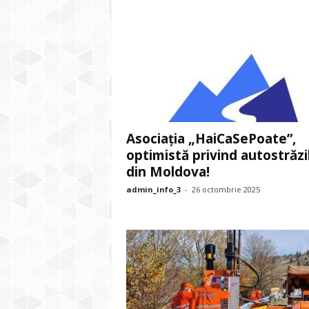
Asociația „HaiCaSePoate”,
optimistă privind autostrăzi
din Moldova!
admin_info_3
-
26 octombrie 2025