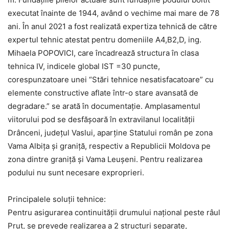
executat înainte de 1944, având o vechime mai mare de 78
ani. În anul 2021 a fost realizată expertiza tehnică de către
expertul tehnic atestat pentru domeniile A4,B2,D, ing.
Mihaela POPOVICI, care încadrează structura în clasa
tehnica IV, indicele global IST =30 puncte,
corespunzatoare unei “Stări tehnice nesatisfacatoare” cu
elemente constructive aflate într-o stare avansată de
degradare.” se arată în documentație. Amplasamentul
viitorului pod se desfășoară în extravilanul localității
Drânceni, județul Vaslui, aparține Statului român pe zona
Vama Albița și graniță, respectiv a Republicii Moldova pe
zona dintre graniță și Vama Leușeni. Pentru realizarea
podului nu sunt necesare exproprieri.
Principalele soluţii tehnice:
Pentru asigurarea continuității drumului național peste râul
Prut, se prevede realizarea a 2 structuri separate,