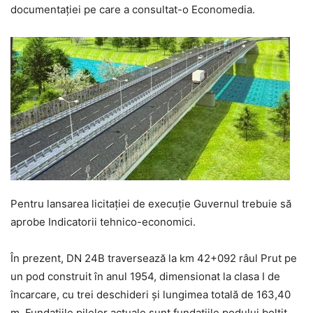
documentației pe care a consultat-o Economedia.
Pentru lansarea licitației de execuție Guvernul trebuie să
aprobe Indicatorii tehnico-economici.
În prezent, DN 24B traversează la km 42+092 râul Prut pe
un pod construit în anul 1954, dimensionat la clasa I de
încarcare, cu trei deschideri și lungimea totală de 163,40
m. Fundațiile pilelor actuale sunt fundațiile podului boltit