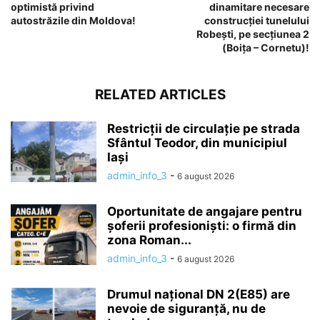
optimistă privind
dinamitare necesare
autostrăzile din Moldova!
construcției tunelului
Robești, pe secțiunea 2
(Boița – Cornetu)!
RELATED ARTICLES
Restricții de circulație pe strada
Sfântul Teodor, din municipiul
Iași
admin_info_3
-
6 august 2026
Oportunitate de angajare pentru
șoferii profesioniști: o firmă din
zona Roman...
admin_info_3
-
6 august 2026
Drumul național DN 2(E85) are
nevoie de siguranță, nu de