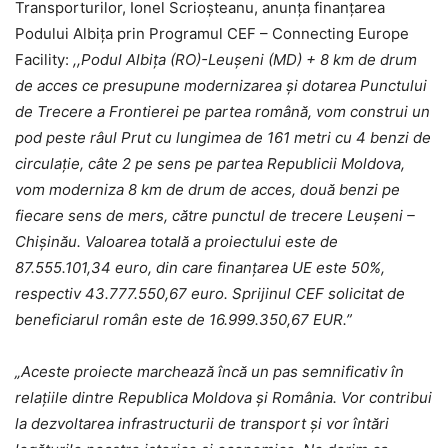
Transporturilor, Ionel Scrioșteanu, anunța finanțarea
Podului Albița prin Programul CEF – Connecting Europe
Facility:
,,Podul Albița (RO)-Leușeni (MD) + 8 km de drum
de acces ce presupune modernizarea și dotarea Punctului
de Trecere a Frontierei pe partea română, vom construi un
pod peste râul Prut cu lungimea de 161 metri cu 4 benzi de
circulație, câte 2 pe sens pe partea Republicii Moldova,
vom moderniza 8 km de drum de acces, două benzi pe
fiecare sens de mers, către punctul de trecere Leușeni –
Chișinău. Valoarea totală a proiectului este de
87.555.101,34 euro, din care finanțarea UE este 50%,
respectiv 43.777.550,67 euro. Sprijinul CEF solicitat de
beneficiarul român este de 16.999.350,67 EUR.”
„Aceste proiecte marchează încă un pas semnificativ în
relaţiile dintre Republica Moldova şi România. Vor contribui
la dezvoltarea infrastructurii de transport şi vor întări