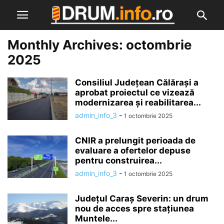
Monthly Archives: octombrie
2025
Consiliul Județean Călărași a
aprobat proiectul ce vizează
modernizarea și reabilitarea...
admin_info_3
-
1 octombrie 2025
CNIR a prelungit perioada de
evaluare a ofertelor depuse
pentru construirea...
admin_info_3
-
1 octombrie 2025
Județul Caraș Severin: un drum
nou de acces spre stațiunea
Muntele...