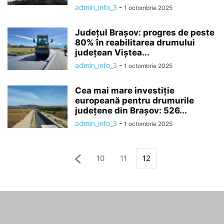
admin_info_3
-
1 octombrie 2025
Județul Brașov: progres de peste
80% în reabilitarea drumului
judeţean Viştea...
admin_info_3
-
1 octombrie 2025
Cea mai mare investiție
europeană pentru drumurile
județene din Brașov: 526...
admin_info_3
-
1 octombrie 2025
10
11
12