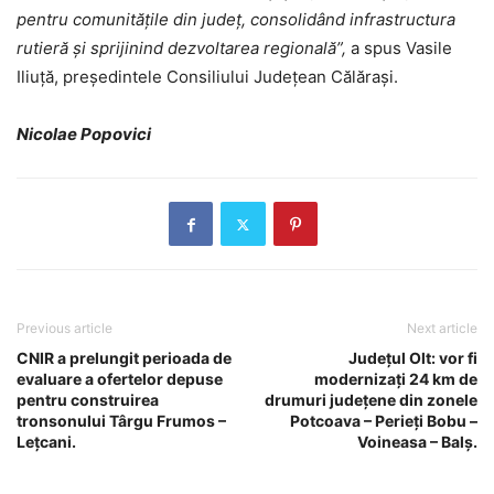
pentru comunitățile din județ, consolidând infrastructura
rutieră și sprijinind dezvoltarea regională”,
a spus Vasile
Iliuță, președintele Consiliului Județean Călărași.
Nicolae Popovici
Previous article
Next article
CNIR a prelungit perioada de
Județul Olt: vor fi
evaluare a ofertelor depuse
modernizați 24 km de
pentru construirea
drumuri județene din zonele
tronsonului Târgu Frumos –
Potcoava – Perieți Bobu –
Lețcani.
Voineasa – Balș.