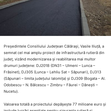
Președintele Consiliului Județean Călărași, Vasile Iliuță, a
semnat cel mai amplu proiect de infrastructură rutieră din
județ, vizând modernizarea și reabilitarea mai multor
drumuri județene: DJ201B (DN31 – Ulmeni – Lunca –
Frăsinet), DJ305 (Lunca – Lehliu Sat – Săpunari), DJ313
(Săpunari – limita județului Ialomița) și DJ309 (Bogata – Al.
Odobescu – N. Bălcescu – Zimbru – Făurei – Dănești –
Nucetu).
Valoarea totală a proiectului depășește 77 milioane euro și
include lucrări esențiale pentru siguranța rutieră și