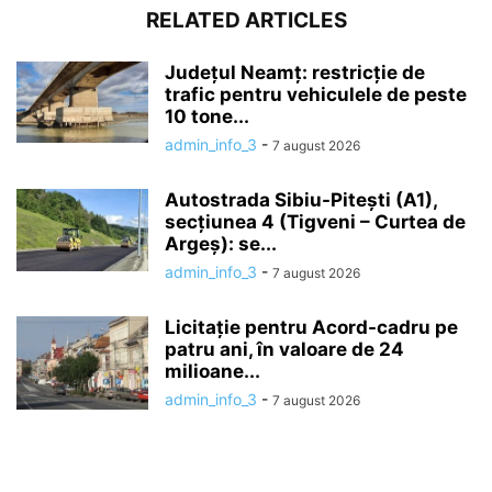
RELATED ARTICLES
Județul Neamț: restricție de
trafic pentru vehiculele de peste
10 tone...
admin_info_3
-
7 august 2026
Autostrada Sibiu-Pitești (A1),
secțiunea 4 (Tigveni – Curtea de
Argeș): se...
admin_info_3
-
7 august 2026
Licitație pentru Acord-cadru pe
patru ani, în valoare de 24
milioane...
admin_info_3
-
7 august 2026