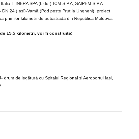
Italia ITINERA SPA (Lider)-ICM S.P.A, SAIPEM S.P.A
 4 DN 24 (Iași)-Vamă (Pod peste Prut la Ungheni), proiect
rea primilor kilometri de autostradă din Republica Moldova.
e 15,5 kilometri, vor fi construite:
ă- drum de legătură cu Spitalul Regional și Aeroportul Iași,
A