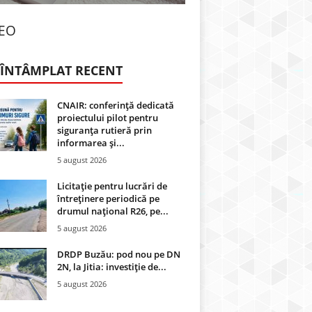
DEO
 ÎNTÂMPLAT RECENT
CNAIR: conferință dedicată
proiectului pilot pentru
siguranța rutieră prin
informarea și...
5 august 2026
Licitație pentru lucrări de
întreținere periodică pe
drumul național R26, pe...
5 august 2026
DRDP Buzău: pod nou pe DN
2N, la Jitia: investiție de...
5 august 2026