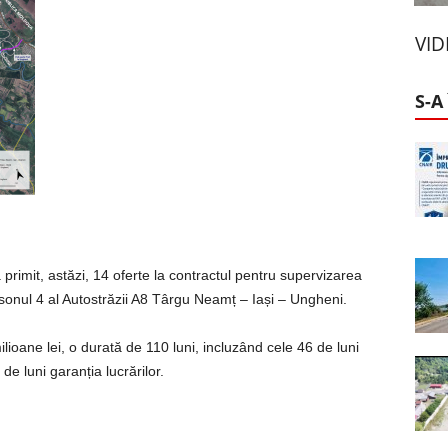
VI
S-A
primit, astăzi, 14 oferte la contractul pentru supervizarea
onsonul 4 al Autostrăzii A8 Târgu Neamț – Iași – Ungheni.
lioane lei, o durată de 110 luni, incluzând cele 46 de luni
de luni garanția lucrărilor.