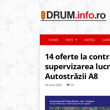
d
r
u
m
.
i
n
HOME
INFO
METEO
CARI
f
o
.
14 oferte la cont
r
o
supervizarea lucr
Autostrăzii A8
24 iunie 2026
91