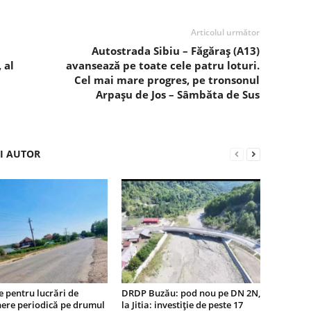
Articolul următor
Autostrada Sibiu – Făgăraș (A13)
 al
avansează pe toate cele patru loturi.
Cel mai mare progres, pe tronsonul
Arpașu de Jos – Sâmbăta de Sus
ȘI AUTOR
ie pentru lucrări de
DRDP Buzău: pod nou pe DN 2N,
nere periodică pe drumul
la Jitia: investiție de peste 17