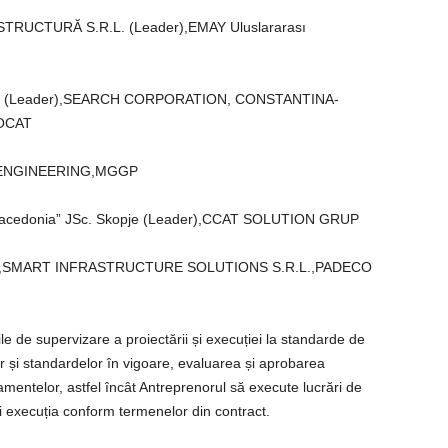
TRUCTURĂ S.R.L. (Leader),EMAY Uluslararası
G (Leader),SEARCH CORPORATION, CONSTANTINA-
OCAT
P ENGINEERING,MGGP
e „Macedonia” JSc. Skopje (Leader),CCAT SOLUTION GRUP
er),SMART INFRASTRUCTURE SOLUTIONS S.R.L.,PADECO
ile de supervizare a proiectării și execuției la standarde de
or și standardelor în vigoare, evaluarea și aprobarea
hipamentelor, astfel încât Antreprenorul să execute lucrări de
și execuția conform termenelor din contract.