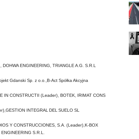
, DOHWA ENGINEERING, TRIANGLE A.G. S.R.L
ekt Gdanski Sp. z o.o.,B-Act Spółka Akcyjna
E IN CONSTRUCTII (Leader), BOTEK, IRIMAT CONS
der),GESTION INTEGRAL DEL SUELO SL
IOS Y CONSTRUCCIONES, S.A. (Leader),K-BOX
ENGINEERING S.R.L.