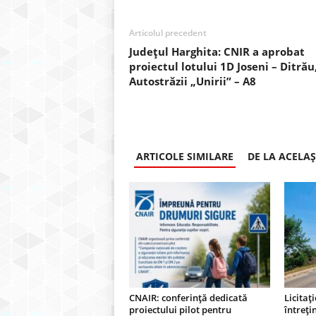
Articolul precedent
Județul Harghita: CNIR a aprobat
proiectul lotului 1D Joseni – Ditrău,
Autostrăzii „Unirii” – A8
ARTICOLE SIMILARE
DE LA ACELA
CNAIR: conferință dedicată
Licitaț
proiectului pilot pentru
întreți