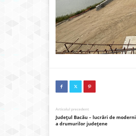
Articolul precedent
Județul Bacău – lucrări de modern
a drumurilor județene