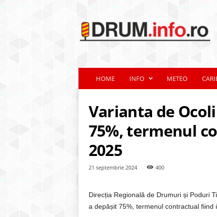
d
r
u
m
.
i
n
HOME
INFO
METEO
CARI
f
o
.
Varianta de Ocoli
r
o
75%, termenul con
2025
21 septembrie 2024
400
Direcția Regională de Drumuri și Poduri Ti
a depășit 75%, termenul contractual fiind 