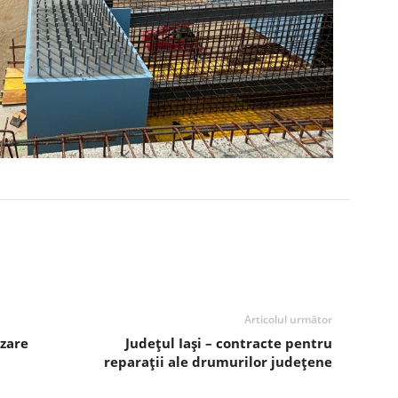
Articolul următor
izare
Județul Iași – contracte pentru
reparații ale drumurilor județene