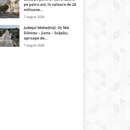
pe patru ani, în valoare de 24
milioane...
7 august 2026
Județul Mehedinți: DJ 564
Dănceu – Jiana – Scăpău,
aproape de...
7 august 2026