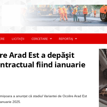
ERE
LICITAȚII
CERCETARE
REPORTAJ
re Arad Est a depășit
tractual fiind ianuarie
mișoara a anunțat că stadiul Variantei de Ocolire Arad Est
ianuarie 2025.