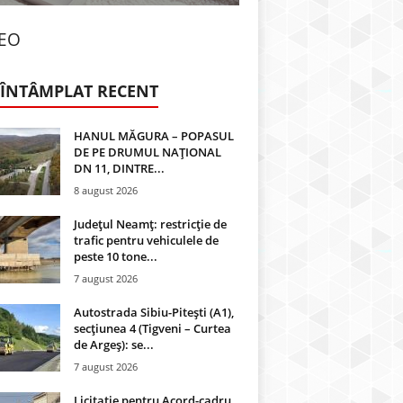
DEO
 ÎNTÂMPLAT RECENT
HANUL MĂGURA – POPASUL
DE PE DRUMUL NAȚIONAL
DN 11, DINTRE...
8 august 2026
Județul Neamț: restricție de
trafic pentru vehiculele de
peste 10 tone...
7 august 2026
Autostrada Sibiu-Pitești (A1),
secțiunea 4 (Tigveni – Curtea
de Argeș): se...
7 august 2026
Licitație pentru Acord-cadru