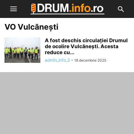
VO Vulcănești
A fost deschis circulației Drumul
de ocolire Vulcănești. Acesta
reduce cu...
admin_info_3
-
18 decembrie 2025