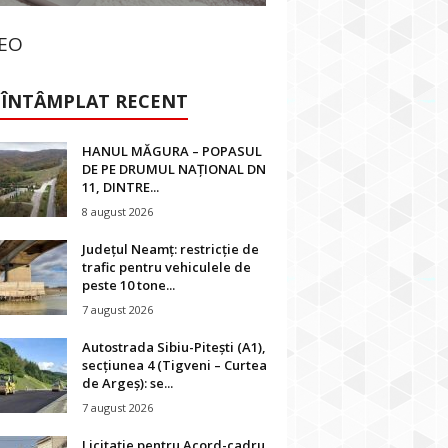
DEO
 ÎNTÂMPLAT RECENT
HANUL MĂGURA – POPASUL
DE PE DRUMUL NAȚIONAL DN
11, DINTRE...
8 august 2026
Județul Neamț: restricție de
trafic pentru vehiculele de
peste 10 tone...
7 august 2026
Autostrada Sibiu-Pitești (A1),
secțiunea 4 (Tigveni – Curtea
de Argeș): se...
7 august 2026
Licitație pentru Acord-cadru