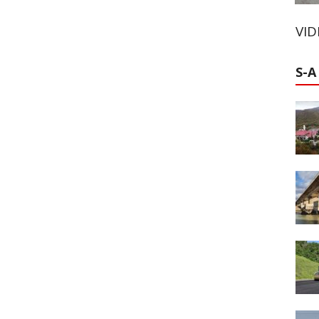
VI
S-A