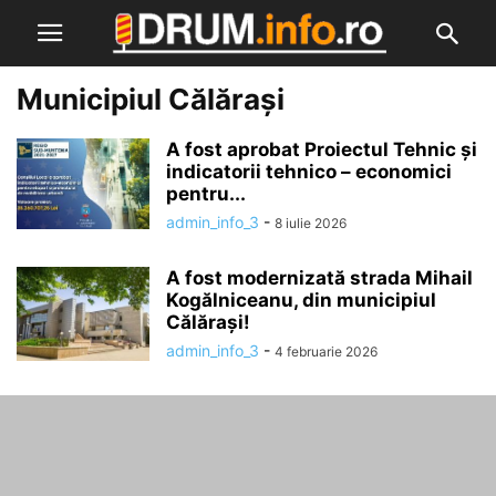
Municipiul Călărași
A fost aprobat Proiectul Tehnic și
indicatorii tehnico – economici
pentru...
admin_info_3
-
8 iulie 2026
A fost modernizată strada Mihail
Kogălniceanu, din municipiul
Călărași!
admin_info_3
-
4 februarie 2026