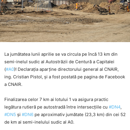
La jumătatea lunii aprilie se va circula pe încă 13 km din
semi-inelul sudic al Autostrăzii de Centură a Capitalei
(
#A0
)! Declarația aparține directorului general al CNAIR,
ing. Cristian Pistol, și a fost postată pe pagina de Facebook
a CNAIR.
Finalizarea celor 7 km ai lotului 1 va asigura practic
legătura rutieră pe autostradă între intersecțiile cu
#DN4
,
#DN5
și
#DN6
pe aproximativ jumătate (23,3 km) din cei 52
de km ai semi-inelului sudic al A0.