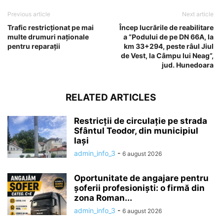
Previous article
Next article
Trafic restricționat pe mai
Încep lucrările de reabilitare
multe drumuri naționale
a ”Podului de pe DN 66A, la
pentru reparații
km 33+294, peste râul Jiul
de Vest, la Câmpu lui Neag”,
jud. Hunedoara
RELATED ARTICLES
Restricții de circulație pe strada
Sfântul Teodor, din municipiul
Iași
admin_info_3
-
6 august 2026
Oportunitate de angajare pentru
șoferii profesioniști: o firmă din
zona Roman...
admin_info_3
-
6 august 2026