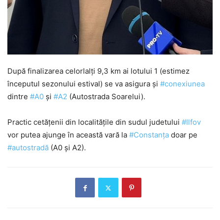
După finalizarea celorlalți 9,3 km ai lotului 1 (estimez
începutul sezonului estival) se va asigura și
#conexiunea
dintre
#A0
și
#A2
(Autostrada Soarelui).
Practic cetățenii din localitățile din sudul judetului
#Ilfov
vor putea ajunge în această vară la
#Constanța
doar pe
#autostradă
(A0 și A2).