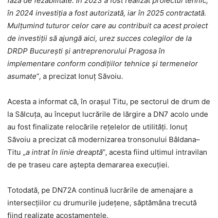
faza de fezabilitate. În 2023 a fost realizat proiectul tehnic,
în 2024 investiția a fost autorizată, iar în 2025 contractată.
Mulțumind tuturor celor care au contribuit ca acest proiect
de investiții să ajungă aici, urez succes colegilor de la
DRDP București și antreprenorului Pragosa în
implementare conform condițiilor tehnice și termenelor
asumate
”, a precizat Ionuț Săvoiu.
Acesta a informat că, în orașul Titu, pe sectorul de drum de
la Sălcuța, au început lucrările de lărgire a DN7 acolo unde
au fost finalizate relocările rețelelor de utilități. Ionuț
Săvoiu a precizat că modernizarea tronsonului Bâldana–
Titu „
a intrat în linie dreaptă
”, acesta fiind ultimul intravilan
de pe traseu care aștepta demararea execuției.
Totodată, pe DN72A continuă lucrările de amenajare a
intersecțiilor cu drumurile județene, săptămâna trecută
fiind realizate acostamentele.