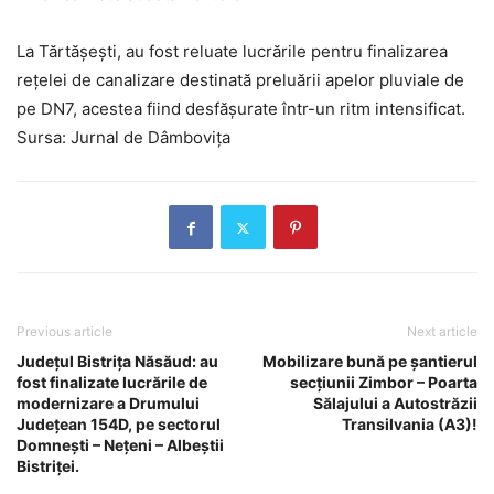
La Tărtășești, au fost reluate lucrările pentru finalizarea
rețelei de canalizare destinată preluării apelor pluviale de
pe DN7, acestea fiind desfășurate într-un ritm intensificat.
Sursa: Jurnal de Dâmbovița
Previous article
Next article
Județul Bistrița Năsăud: au
Mobilizare bună pe șantierul
fost finalizate lucrările de
secțiunii Zimbor – Poarta
modernizare a Drumului
Sălajului a Autostrăzii
Județean 154D, pe sectorul
Transilvania (A3)!
Domnești – Nețeni – Albeștii
Bistriței.