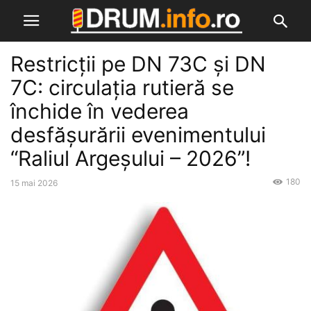
Restricții pe DN 73C și DN
7C: circulația rutieră se
închide în vederea
desfășurării evenimentului
“Raliul Argeșului – 2026”!
180
15 mai 2026