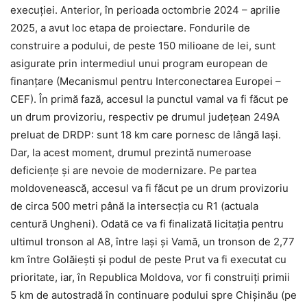
execuției. Anterior, în perioada octombrie 2024 – aprilie
2025, a avut loc etapa de proiectare. Fondurile de
construire a podului, de peste 150 milioane de lei, sunt
asigurate prin intermediul unui program european de
finanțare (Mecanismul pentru Interconectarea Europei –
CEF). În primă fază, accesul la punctul vamal va fi făcut pe
un drum provizoriu, respectiv pe drumul județean 249A
preluat de DRDP: sunt 18 km care pornesc de lângă Iași.
Dar, la acest moment, drumul prezintă numeroase
deficiențe și are nevoie de modernizare. Pe partea
moldovenească, accesul va fi făcut pe un drum provizoriu
de circa 500 metri până la intersecția cu R1 (actuala
centură Ungheni). Odată ce va fi finalizată licitația pentru
ultimul tronson al A8, între Iași și Vamă, un tronson de 2,77
km între Golăiești și podul de peste Prut va fi executat cu
prioritate, iar, în Republica Moldova, vor fi construiți primii
5 km de autostradă în continuare podului spre Chișinău (pe