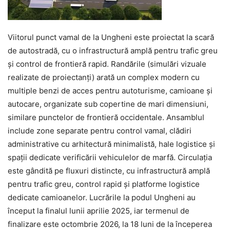
Viitorul punct vamal de la Ungheni este proiectat la scară
de autostradă, cu o infrastructură amplă pentru trafic greu
și control de frontieră rapid. Randările (simulări vizuale
realizate de proiectanți) arată un complex modern cu
multiple benzi de acces pentru autoturisme, camioane și
autocare, organizate sub copertine de mari dimensiuni,
similare punctelor de frontieră occidentale. Ansamblul
include zone separate pentru control vamal, clădiri
administrative cu arhitectură minimalistă, hale logistice și
spații dedicate verificării vehiculelor de marfă. Circulația
este gândită pe fluxuri distincte, cu infrastructură amplă
pentru trafic greu, control rapid și platforme logistice
dedicate camioanelor. Lucrările la podul Ungheni au
început la finalul lunii aprilie 2025, iar termenul de
finalizare este octombrie 2026, la 18 luni de la începerea