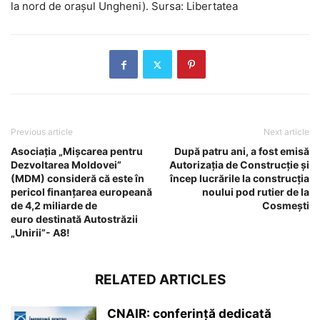
la nord de orașul Ungheni). Sursa: Libertatea
Previous article
Next article
Asociația „Mișcarea pentru
După patru ani, a fost emisă
Dezvoltarea Moldovei”
Autorizația de Construcție și
(MDM) consideră că este în
încep lucrările la construcţia
pericol finanțarea europeană
noului pod rutier de la
de 4,2 miliarde de
Cosmești
euro destinată Autostrăzii
„Unirii”- A8!
RELATED ARTICLES
CNAIR: conferință dedicată