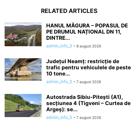
RELATED ARTICLES
HANUL MĂGURA – POPASUL DE
PE DRUMUL NAȚIONAL DN 11,
DINTRE...
admin_info_3
-
8 august 2026
Județul Neamț: restricție de
trafic pentru vehiculele de peste
10 tone...
admin_info_3
-
7 august 2026
Autostrada Sibiu-Pitești (A1),
secțiunea 4 (Tigveni – Curtea de
Argeș): se...
admin_info_3
-
7 august 2026