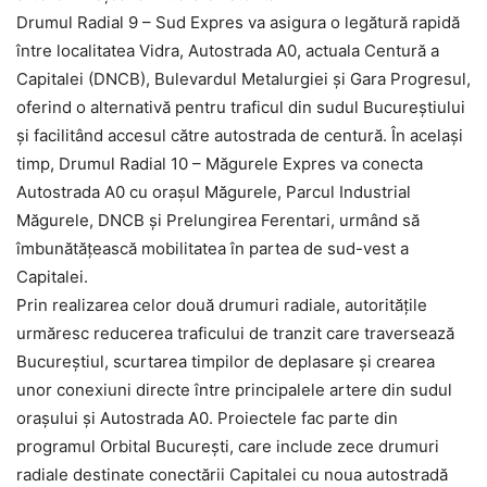
Drumul Radial 9 – Sud Expres va asigura o legătură rapidă
între localitatea Vidra, Autostrada A0, actuala Centură a
Capitalei (DNCB), Bulevardul Metalurgiei și Gara Progresul,
oferind o alternativă pentru traficul din sudul Bucureștiului
și facilitând accesul către autostrada de centură. În același
timp, Drumul Radial 10 – Măgurele Expres va conecta
Autostrada A0 cu orașul Măgurele, Parcul Industrial
Măgurele, DNCB și Prelungirea Ferentari, urmând să
îmbunătățească mobilitatea în partea de sud-vest a
Capitalei.
Prin realizarea celor două drumuri radiale, autoritățile
urmăresc reducerea traficului de tranzit care traversează
Bucureștiul, scurtarea timpilor de deplasare și crearea
unor conexiuni directe între principalele artere din sudul
orașului și Autostrada A0. Proiectele fac parte din
programul Orbital București, care include zece drumuri
radiale destinate conectării Capitalei cu noua autostradă