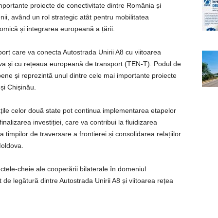
mportante proiecte de conectivitate dintre România și
i, având un rol strategic atât pentru mobilitatea
nomică și integrarea europeană a țării.
port care va conecta Autostrada Unirii A8 cu viitoarea
ova și cu rețeaua europeană de transport (TEN-T). Podul de
pene și reprezintă unul dintre cele mai importante proiecte
și Chișinău.
țile celor două state pot continua implementarea etapelor
nalizarea investiției, care va contribui la fluidizarea
 timpilor de traversare a frontierei și consolidarea relațiilor
oldova.
ctele-cheie ale cooperării bilaterale în domeniul
ct de legătură dintre Autostrada Unirii A8 și viitoarea rețea