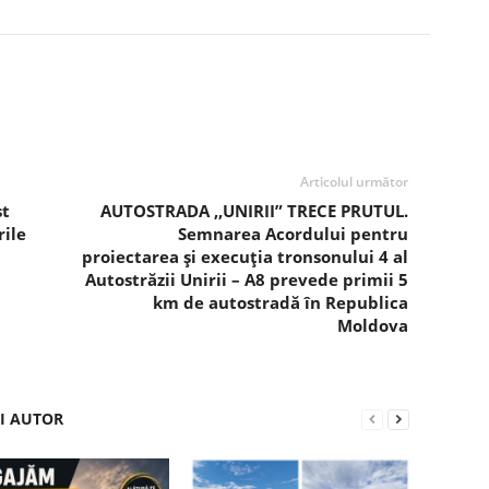
Articolul următor
st
AUTOSTRADA ,,UNIRII” TRECE PRUTUL.
ile
Semnarea Acordului pentru
proiectarea și execuția tronsonului 4 al
Autostrăzii Unirii – A8 prevede primii 5
km de autostradă în Republica
Moldova
ȘI AUTOR