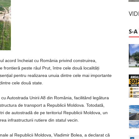
VI
S-A
l acord încheiat cu România privind construirea,
e frontieră peste râul Prut, între cele două localități
nțial pentru realizarea unuia dintre cele mai importante
dintre cele două state.
 cu Autostrada Unirii A8 din România, facilitând legătura
structura de transport a Republicii Moldova. Totodată,
etri de autostradă de pe teritoriul Republicii Moldova, un
a infrastructurii rutiere din statul vecin.
ionale al Republicii Moldova, Vladimir Bolea, a declarat că