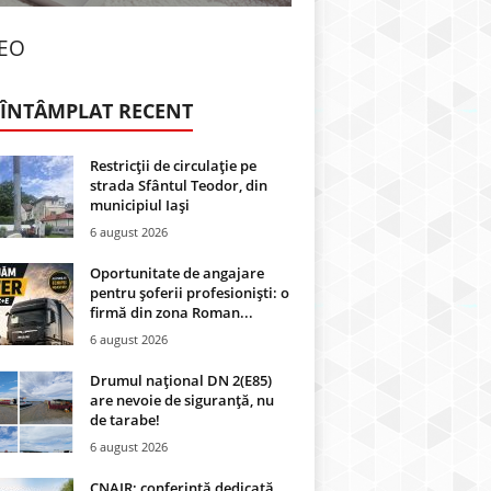
DEO
 ÎNTÂMPLAT RECENT
Restricții de circulație pe
strada Sfântul Teodor, din
municipiul Iași
6 august 2026
Oportunitate de angajare
pentru șoferii profesioniști: o
firmă din zona Roman...
6 august 2026
Drumul național DN 2(E85)
are nevoie de siguranță, nu
de tarabe!
6 august 2026
CNAIR: conferință dedicată