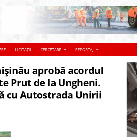
ERE
LICITAȚII
CERCETARE
REPORTAJ
hișinău aprobă acordul
te Prut de la Ungheni.
ă cu Autostrada Unirii