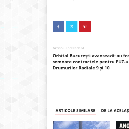
Articolul precedent
Orbital București avansează: au fo
semnate contractele pentru PUZ-ur
Drumurilor Radiale 9 și 10
ARTICOLE SIMILARE
DE LA ACELA