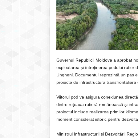
Guvernul Republicii Moldova a aprobat nou
exploatarea și întreținerea podului rutier d
Ungheni. Documentul reprezintă un pas ese
proiecte de infrastructură transfrontalieră 
Viitorul pod va asigura conexiunea directă
dintre rețeaua rutieră românească și infra
proiectul include realizarea primilor kilom
moment considerat istoric pentru dezvoltare
Ministrul Infrastructurii și Dezvoltării Reg