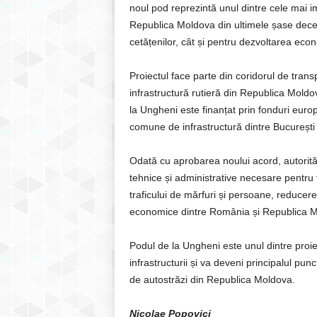
noul pod reprezintă unul dintre cele mai i
Republica Moldova din ultimele șase deceni
cetățenilor, cât și pentru dezvoltarea eco
Proiectul face parte din coridorul de trans
infrastructură rutieră din Republica Mold
la Ungheni este finanțat prin fonduri euro
comune de infrastructură dintre București 
Odată cu aprobarea noului acord, autorită
tehnice și administrative necesare pentru fi
traficului de mărfuri și persoane, reducerea
economice dintre România și Republica M
Podul de la Ungheni este unul dintre proie
infrastructurii și va deveni principalul pun
de autostrăzi din Republica Moldova.
Nicolae Popovici