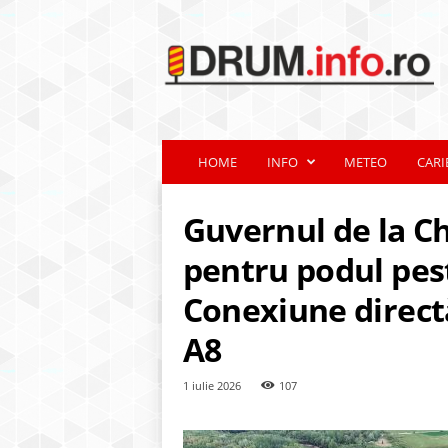
d
r
u
m
.
i
n
HOME
INFO
METEO
CARI
f
o
.
Guvernul de la C
r
o
pentru podul pes
Conexiune direct
A8
1 iulie 2026
107