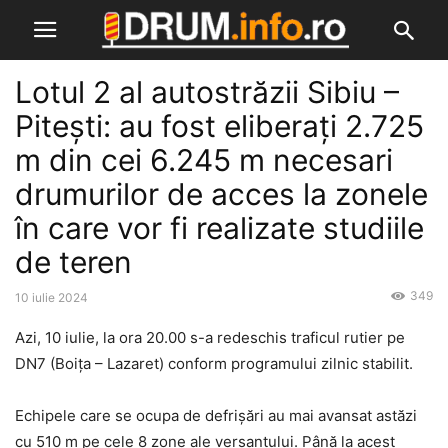
Lotul 2 al autostrăzii Sibiu –
Pitești: au fost eliberați 2.725
m din cei 6.245 m necesari
drumurilor de acces la zonele
în care vor fi realizate studiile
de teren
349
10 iulie 2024
Azi, 10 iulie, la ora 20.00 s-a redeschis traficul rutier pe
DN7 (Boița – Lazaret) conform programului zilnic stabilit.
Echipele care se ocupa de defrișări au mai avansat astăzi
cu 510 m pe cele 8 zone ale versantului. Până la acest