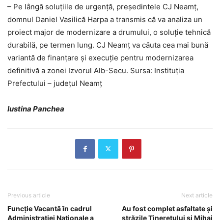
– Pe lângă soluțiile de urgență, președintele CJ Neamț,
domnul Daniel Vasilică Harpa a transmis că va analiza un
proiect major de modernizare a drumului, o soluție tehnică
durabilă, pe termen lung. CJ Neamț va căuta cea mai bună
variantă de finanțare și execuție pentru modernizarea
definitivă a zonei Izvorul Alb-Secu. Sursa: Instituția
Prefectului – județul Neamț
Iustina Panchea
Previous article
Next article
Funcție Vacantă în cadrul
Au fost complet asfaltate și
Administrației Naționale a
străzile Tineretului și Mihai