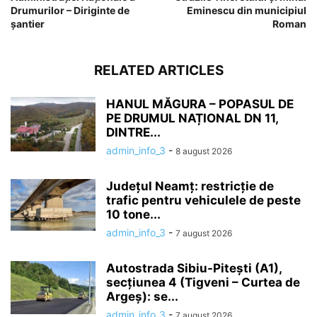
Drumurilor – Diriginte de
Eminescu din municipiul
șantier
Roman
RELATED ARTICLES
HANUL MĂGURA – POPASUL DE
PE DRUMUL NAȚIONAL DN 11,
DINTRE...
admin_info_3
-
8 august 2026
Județul Neamț: restricție de
trafic pentru vehiculele de peste
10 tone...
admin_info_3
-
7 august 2026
Autostrada Sibiu-Pitești (A1),
secțiunea 4 (Tigveni – Curtea de
Argeș): se...
admin_info_3
-
7 august 2026