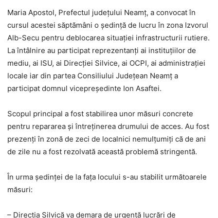
Maria Apostol, Prefectul județului Neamț, a convocat în
cursul acestei săptămâni o ședință de lucru în zona Izvorul
Alb-Secu pentru deblocarea situației infrastructurii rutiere.
La întâlnire au participat reprezentanți ai instituțiilor de
mediu, ai ISU, ai Direcției Silvice, ai OCPI, ai administrației
locale iar din partea Consiliului Județean Neamț a
participat domnul vicepreședinte Ion Asaftei.
Scopul principal a fost stabilirea unor măsuri concrete
pentru repararea și întreținerea drumului de acces. Au fost
prezenți în zonă de zeci de localnici nemulțumiți că de ani
de zile nu a fost rezolvată această problemă stringentă.
În urma ședinței de la fața locului s-au stabilit următoarele
măsuri:
– Direcția Silvică va demara de urgență lucrări de