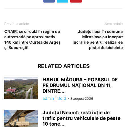
Previous article
Next article
CNAIR: se circulă în regim de
Județul Iași: în comuna
autostradă pe aproximativ
Miroslava au început
140 km între Curtea de Argeș
lucrările pentru realizarea
și București!
pistei de biciclete
RELATED ARTICLES
HANUL MĂGURA – POPASUL DE
PE DRUMUL NAȚIONAL DN 11,
DINTRE...
admin_info_3
-
8 august 2026
Județul Neamț: restricție de
trafic pentru vehiculele de peste
10 tone...