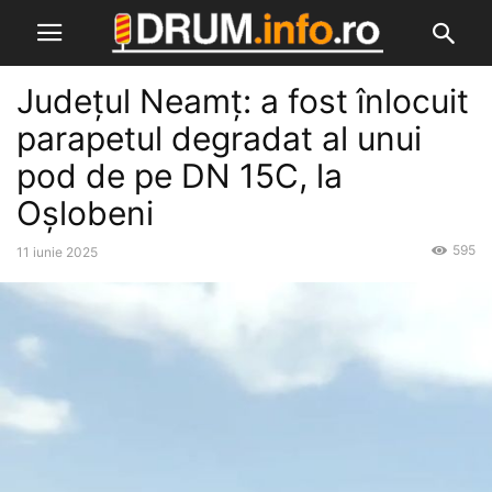
Județul Neamț: a fost înlocuit
parapetul degradat al unui
pod de pe DN 15C, la
Oșlobeni
595
11 iunie 2025