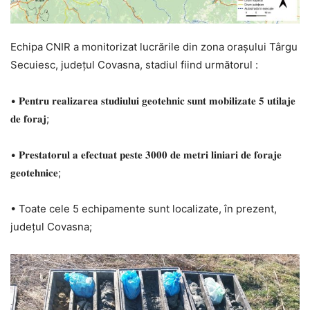
Echipa CNIR a monitorizat lucrările din zona orașului Târgu
Secuiesc, județul Covasna, stadiul fiind următorul :
• 𝐏𝐞𝐧𝐭𝐫𝐮 𝐫𝐞𝐚𝐥𝐢𝐳𝐚𝐫𝐞𝐚 𝐬𝐭𝐮𝐝𝐢𝐮𝐥𝐮𝐢 𝐠𝐞𝐨𝐭𝐞𝐡𝐧𝐢𝐜 𝐬𝐮𝐧𝐭 𝐦𝐨𝐛𝐢𝐥𝐢𝐳𝐚𝐭𝐞 𝟓 𝐮𝐭𝐢𝐥𝐚𝐣𝐞
𝐝𝐞 𝐟𝐨𝐫𝐚𝐣;
• 𝐏𝐫𝐞𝐬𝐭𝐚𝐭𝐨𝐫𝐮𝐥 𝐚 𝐞𝐟𝐞𝐜𝐭𝐮𝐚𝐭 𝐩𝐞𝐬𝐭𝐞 𝟑𝟎𝟎𝟎 𝐝𝐞 𝐦𝐞𝐭𝐫𝐢 𝐥𝐢𝐧𝐢𝐚𝐫𝐢 𝐝𝐞 𝐟𝐨𝐫𝐚𝐣𝐞
𝐠𝐞𝐨𝐭𝐞𝐡𝐧𝐢𝐜𝐞;
• Toate cele 5 echipamente sunt localizate, în prezent,
județul Covasna;