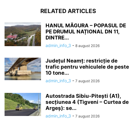
RELATED ARTICLES
HANUL MĂGURA – POPASUL DE
PE DRUMUL NAȚIONAL DN 11,
DINTRE...
admin_info_3
-
8 august 2026
Județul Neamț: restricție de
trafic pentru vehiculele de peste
10 tone...
admin_info_3
-
7 august 2026
Autostrada Sibiu-Pitești (A1),
secțiunea 4 (Tigveni – Curtea de
Argeș): se...
admin_info_3
-
7 august 2026