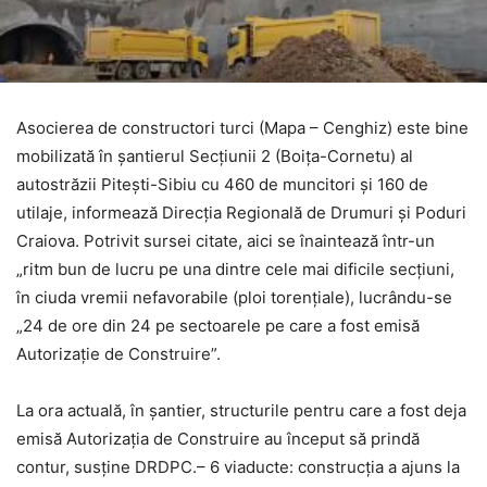
Asocierea de constructori turci (Mapa – Cenghiz) este bine
mobilizată în șantierul Secțiunii 2 (Boița-Cornetu) al
autostrăzii Pitești-Sibiu cu 460 de muncitori și 160 de
utilaje, informează Direcția Regională de Drumuri și Poduri
Craiova. Potrivit sursei citate, aici se înaintează într-un
„ritm bun de lucru pe una dintre cele mai dificile secțiuni,
în ciuda vremii nefavorabile (ploi torențiale), lucrându-se
„24 de ore din 24 pe sectoarele pe care a fost emisă
Autorizație de Construire”.
La ora actuală, în șantier, structurile pentru care a fost deja
emisă Autorizația de Construire au început să prindă
contur, susține DRDPC.– 6 viaducte: construcția a ajuns la