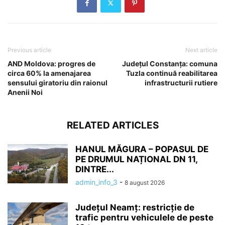
Previous article
Next article
AND Moldova: progres de
Județul Constanța: comuna
circa 60% la amenajarea
Tuzla continuă reabilitarea
sensului giratoriu din raionul
infrastructurii rutiere
Anenii Noi
RELATED ARTICLES
HANUL MĂGURA – POPASUL DE
PE DRUMUL NAȚIONAL DN 11,
DINTRE...
admin_info_3
-
8 august 2026
Județul Neamț: restricție de
trafic pentru vehiculele de peste