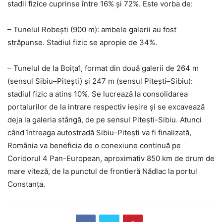
stadii fizice cuprinse între 16% și 72%. Este vorba de:
– Tunelul Robești (900 m): ambele galerii au fost
străpunse. Stadiul fizic se apropie de 34%.
– Tunelul de la Boița1, format din două galerii de 264 m
(sensul Sibiu–Pitești) și 247 m (sensul Pitești–Sibiu):
stadiul fizic a atins 10%. Se lucrează la consolidarea
portalurilor de la intrare respectiv ieșire și se excavează
deja la galeria stângă, de pe sensul Pitești-Sibiu. Atunci
când întreaga autostradă Sibiu-Pitești va fi finalizată,
România va beneficia de o conexiune continuă pe
Coridorul 4 Pan-European, aproximativ 850 km de drum de
mare viteză, de la punctul de frontieră Nădlac la portul
Constanța.