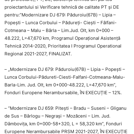
proiectantului si Verificare tehnică de calitate PT și DE
pentru:”Modernizare DJ 679: Păduroiu(67B) – Lipia –
Popești – Lunca Corbului – Pădureți- Ciești – Fâlfani-
Cotmeana – Malu – Bârla – Lim.Jud. Olt, km 0+000 –
48.222, L=47,670 km, Programul Operațional Asistență
Tehnică 2014-2020, Prioritatea I Programul Operational
Regional 2021-2027, FINALIZAT.
– „Modernizare DJ 679: Păduroiu(67B) – Lipia – Popești –
Lunca Corbului-Pădureti-Ciesti-Falfani-Cotmeana-Malu-
Barla-Lim. Jud. Olt, km 0+000-48.222, L=47,670 km”,
Fonduri Europene Nerambursabile, ÎN EXECUȚIE – 12%.
– “Modernizare DJ 659: Piteşti – Bradu – Suseni – Gliganu
de Sus – Bârlogu – Negraşi – Mozăceni – Lim. Jud.
Dâmbovița, km 0+000-58+320, L = 58,320 km”, Fonduri
Europene Nerambursabile PRSM 2021-2027, ÎN EXECUȚIE