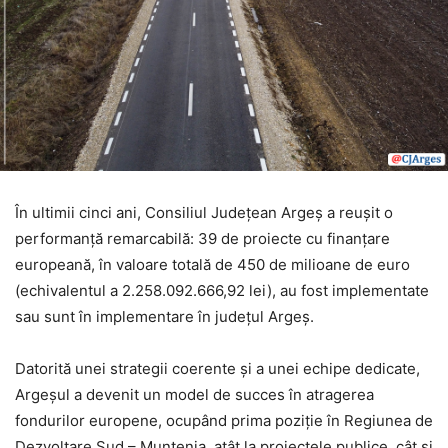
În ultimii cinci ani, Consiliul Județean Argeș a reușit o
performanță remarcabilă: 39 de proiecte cu finanțare
europeană, în valoare totală de 450 de milioane de euro
(echivalentul a 2.258.092.666,92 lei), au fost implementate
sau sunt în implementare în județul Argeș.
Datorită unei strategii coerente și a unei echipe dedicate,
Argeșul a devenit un model de succes în atragerea
fondurilor europene, ocupând prima poziție în Regiunea de
Dezvoltare Sud – Muntenia, atât la proiectele publice, cât și