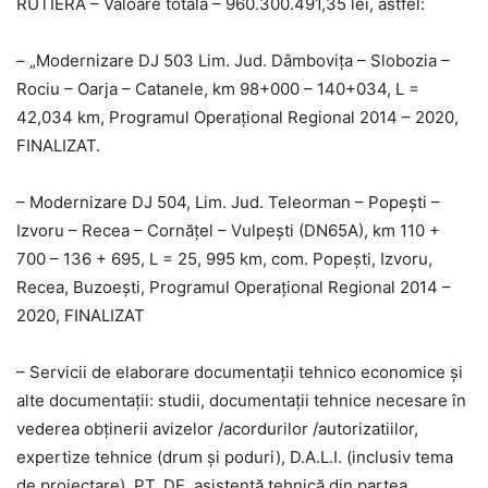
RUTIERĂ – Valoare totală – 960.300.491,35 lei, astfel:
– „Modernizare DJ 503 Lim. Jud. Dâmbovița – Slobozia –
Rociu – Oarja – Catanele, km 98+000 – 140+034, L =
42,034 km, Programul Operațional Regional 2014 – 2020,
FINALIZAT.
– Modernizare DJ 504, Lim. Jud. Teleorman – Popești –
Izvoru – Recea – Cornăţel – Vulpești (DN65A), km 110 +
700 – 136 + 695, L = 25, 995 km, com. Popești, Izvoru,
Recea, Buzoești, Programul Operațional Regional 2014 –
2020, FINALIZAT
– Servicii de elaborare documentații tehnico economice și
alte documentații: studii, documentații tehnice necesare în
vederea obținerii avizelor /acordurilor /autorizatiilor,
expertize tehnice (drum și poduri), D.A.L.I. (inclusiv tema
de proiectare), PT, DE, asistență tehnică din partea