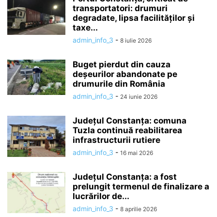
transportatori: drumuri
degradate, lipsa facilităților și
taxe...
admin_info_3
-
8 iulie 2026
Buget pierdut din cauza
deșeurilor abandonate pe
drumurile din România
admin_info_3
-
24 iunie 2026
Județul Constanța: comuna
Tuzla continuă reabilitarea
infrastructurii rutiere
admin_info_3
-
16 mai 2026
Județul Constanța: a fost
prelungit termenul de finalizare a
lucrărilor de...
admin_info_3
-
8 aprilie 2026