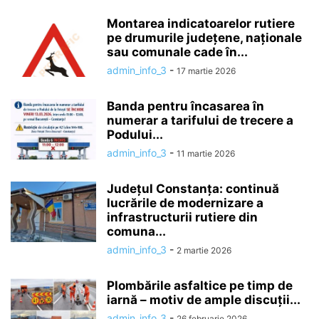
Montarea indicatoarelor rutiere
pe drumurile județene, naționale
sau comunale cade în...
admin_info_3
-
17 martie 2026
Banda pentru încasarea în
numerar a tarifului de trecere a
Podului...
admin_info_3
-
11 martie 2026
Județul Constanța: continuă
lucrările de modernizare a
infrastructurii rutiere din
comuna...
admin_info_3
-
2 martie 2026
Plombările asfaltice pe timp de
iarnă – motiv de ample discuții...
admin_info_3
-
26 februarie 2026