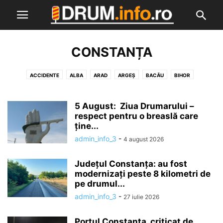
CONSTANȚA
ACCIDENTE
ALBA
ARAD
ARGEȘ
BACĂU
BIHOR
BISTRIȚA NĂSĂUD
BOTOȘANI
BRĂILA
BRAȘOV
BUCUREȘTI
BUZĂU
CĂLĂRAȘI
CARAȘ SEVERIN
CARIERE
CERCETARE
5 August: Ziua Drumarului –
CLUJ
CONSTANȚA
respect pentru o breaslă care
COVASNA
DÂMBOVIȚA
DOLJ
ține...
ECHIPAMENTE
GALAȚI
GIURGIU
GORJ
HARGHITA
admin_info_3
-
4 august 2026
HUNEDOARA
IALOMIȚA
IAȘI
ILFOV
INFO
LICITAȚII
MARAMUREȘ
MEHEDINȚI
METEO
MUREȘ
NEAMȚ
OLT
Județul Constanța: au fost
PODURI
PRAHOVA
REPORTAJ
REPUBLICA MOLDOVA
SĂLAJ
modernizați peste 8 kilometri de
SATU MARE
SIBIU
SUCEAVA
TELEORMAN
TIMIȘ
TULCEA
pe drumul...
VÂLCEA
VASLUI
VRANCEA
admin_info_3
-
27 iulie 2026
Portul Constanța, criticat de