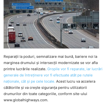
Reparații la poduri, semnalizare mai bună, bariere noi la
marginea drumului și intersecții modernizate se vor afla
printre lucrările realizate.
Gropile vor fi reparate, iar lucrări
generale de întreținere vor fi efectuate atât pe rutele
naționale, cât și pe cele locale.
Acest lucru va accelera
călătoriile și va crește siguranța pentru utilizatorii
drumurilor din toate categoriile, conform site-ului
www.globalhighways.com.