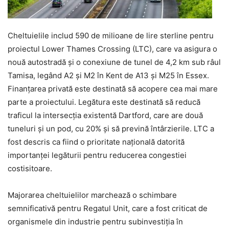
Cheltuielile includ 590 de milioane de lire sterline pentru
proiectul Lower Thames Crossing (LTC), care va asigura o
nouă autostradă și o conexiune de tunel de 4,2 km sub râul
Tamisa, legând A2 și M2 în Kent de A13 și M25 în Essex.
Finanțarea privată este destinată să acopere cea mai mare
parte a proiectului. Legătura este destinată să reducă
traficul la intersecția existentă Dartford, care are două
tuneluri și un pod, cu 20% și să prevină întârzierile. LTC a
fost descris ca fiind o prioritate națională datorită
importanței legăturii pentru reducerea congestiei
costisitoare.
Majorarea cheltuielilor marchează o schimbare
semnificativă pentru Regatul Unit, care a fost criticat de
organismele din industrie pentru subinvestiția în