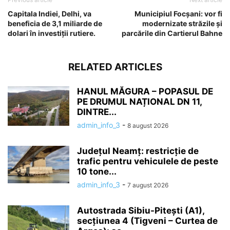
Capitala Indiei, Delhi, va
Municipiul Focșani: vor fi
beneficia de 3,1 miliarde de
modernizate străzile și
dolari în investiții rutiere.
parcările din Cartierul Bahne
RELATED ARTICLES
HANUL MĂGURA – POPASUL DE
PE DRUMUL NAȚIONAL DN 11,
DINTRE...
admin_info_3
-
8 august 2026
Județul Neamț: restricție de
trafic pentru vehiculele de peste
10 tone...
admin_info_3
-
7 august 2026
Autostrada Sibiu-Pitești (A1),
secțiunea 4 (Tigveni – Curtea de