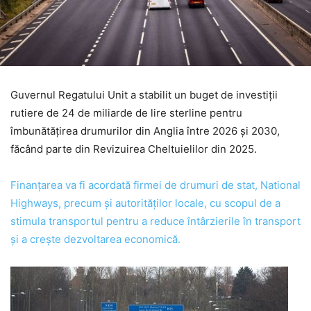
Guvernul Regatului Unit a stabilit un buget de investiții
rutiere de 24 de miliarde de lire sterline pentru
îmbunătățirea drumurilor din Anglia între 2026 și 2030,
făcând parte din Revizuirea Cheltuielilor din 2025.
Finanțarea va fi acordată firmei de drumuri de stat, National
Highways, precum și autorităților locale, cu scopul de a
stimula transportul pentru a reduce întârzierile în transport
și a crește dezvoltarea economică.