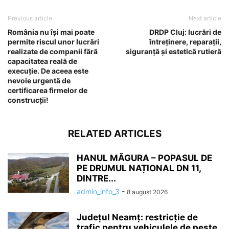
Previous article
Next article
România nu își mai poate
DRDP Cluj: lucrări de
permite riscul unor lucrări
întreținere, reparații,
realizate de companii fără
siguranță și estetică rutieră
capacitatea reală de
execuție. De aceea este
nevoie urgentă de
certificarea firmelor de
construcții!
RELATED ARTICLES
HANUL MĂGURA – POPASUL DE
PE DRUMUL NAȚIONAL DN 11,
DINTRE...
admin_info_3
-
8 august 2026
Județul Neamț: restricție de
trafic pentru vehiculele de peste