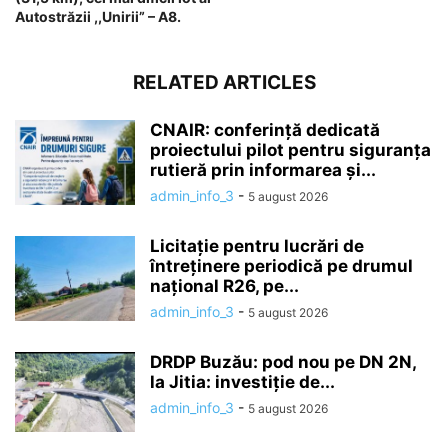
Autostrăzii ,,Unirii” – A8.
RELATED ARTICLES
CNAIR: conferință dedicată
proiectului pilot pentru siguranța
rutieră prin informarea și...
admin_info_3
-
5 august 2026
Licitație pentru lucrări de
întreținere periodică pe drumul
național R26, pe...
admin_info_3
-
5 august 2026
DRDP Buzău: pod nou pe DN 2N,
la Jitia: investiție de...
admin_info_3
-
5 august 2026