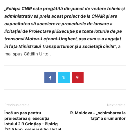
„Echipa CNIR este pregătită din punct de vedere tehnic și
administrativ să preia acest proiect de la CNAIR și are
capacitatea să accelereze procedurile de lansare a
licitației de Proiectare și Execuție pe toate loturile de pe
tronsonul Motca-Leţcani-Ungheni, așa cum s-a angajat
în fața Ministrului Transporturilor și a societății civile
”, a
mai spus Cătălin Urtoi.
Previous article
Next article
Încă un pas pentru
R. Moldova – „schimbarea la
proiectarea și execuția
față” a drumurilor
lotului 2 B Grințieș – Pipirig
(31,5 km), cel mai dificil lot al