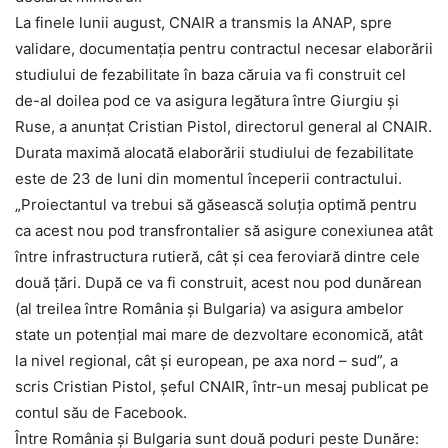
La finele lunii august, CNAIR a transmis la ANAP, spre
validare, documentaţia pentru contractul necesar elaborării
studiului de fezabilitate în baza căruia va fi construit cel
de-al doilea pod ce va asigura legătura între Giurgiu şi
Ruse, a anunțat Cristian Pistol, directorul general al CNAIR.
Durata maximă alocată elaborării studiului de fezabilitate
este de 23 de luni din momentul începerii contractului.
„Proiectantul va trebui să găsească soluţia optimă pentru
ca acest nou pod transfrontalier să asigure conexiunea atât
între infrastructura rutieră, cât şi cea feroviară dintre cele
două ţări. După ce va fi construit, acest nou pod dunărean
(al treilea între România şi Bulgaria) va asigura ambelor
state un potenţial mai mare de dezvoltare economică, atât
la nivel regional, cât şi european, pe axa nord – sud”, a
scris Cristian Pistol, şeful CNAIR, într-un mesaj publicat pe
contul său de Facebook.
Între România și Bulgaria sunt două poduri peste Dunăre: