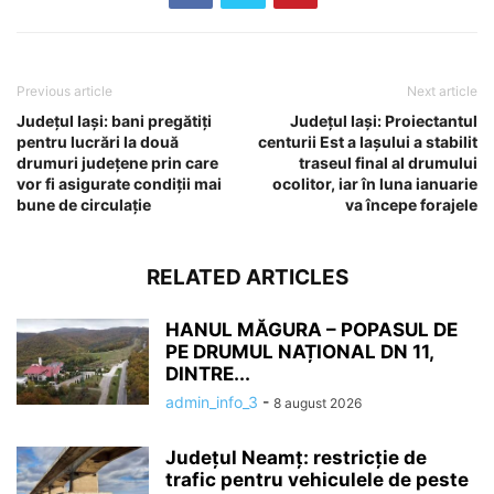
Previous article
Next article
Județul Iași: bani pregătiți
Județul Iași: Proiectantul
pentru lucrări la două
centurii Est a Iașului a stabilit
drumuri județene prin care
traseul final al drumului
vor fi asigurate condiții mai
ocolitor, iar în luna ianuarie
bune de circulație
va începe forajele
RELATED ARTICLES
HANUL MĂGURA – POPASUL DE
PE DRUMUL NAȚIONAL DN 11,
DINTRE...
admin_info_3
-
8 august 2026
Județul Neamț: restricție de
trafic pentru vehiculele de peste