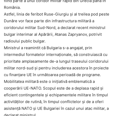
fiind parte a unui coridor militar rapid din Grecia până în
România.
Astfel, linia de feribot Ruse-Giurgiu și al treilea pod peste
Dunăre vor face parte din infrastructura militară a
coridorului militar Sud-Nord, a declarat recent ministrul
bulgar interimar al Apărării, Atanas Zapryanov, potrivit
radioului public bulgar.
Ministrul a reamintit că Bulgaria s-a angajat, prin
intermediul formatelor internaționale, să construiască cu
prioritate amplasamente de-a lungul traseului coridorului
militar nord-sud și pentru includerea acestora în proiecte
cu finanțare UE în următoarea perioadă de programe.
Mobilitatea militară este o inițiativă emblematică a
cooperării UE-NATO. Scopul este de a deplasa rapid și
eficient contingentele și echipamentele militare în timpul
activităților de rutină, în timpul conflictelor și de a oferi
asistență NATO și UE Bulgariei în cazul unui atac militar, a
declarat ministrul.