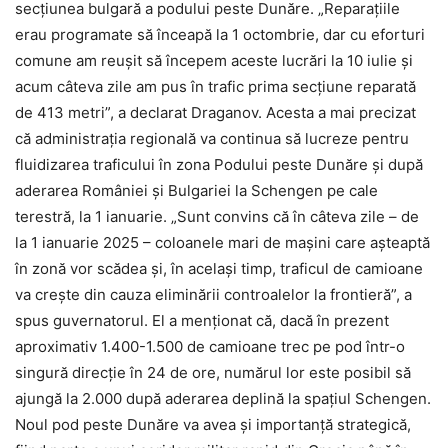
secțiunea bulgară a podului peste Dunăre. „Reparațiile
erau programate să înceapă la 1 octombrie, dar cu eforturi
comune am reușit să începem aceste lucrări la 10 iulie și
acum câteva zile am pus în trafic prima secțiune reparată
de 413 metri”, a declarat Draganov. Acesta a mai precizat
că administrația regională va continua să lucreze pentru
fluidizarea traficului în zona Podului peste Dunăre și după
aderarea României și Bulgariei la Schengen pe cale
terestră, la 1 ianuarie. „Sunt convins că în câteva zile – de
la 1 ianuarie 2025 – coloanele mari de mașini care așteaptă
în zonă vor scădea și, în același timp, traficul de camioane
va crește din cauza eliminării controalelor la frontieră”, a
spus guvernatorul. El a menționat că, dacă în prezent
aproximativ 1.400-1.500 de camioane trec pe pod într-o
singură direcție în 24 de ore, numărul lor este posibil să
ajungă la 2.000 după aderarea deplină la spațiul Schengen.
Noul pod peste Dunăre va avea și importanță strategică,