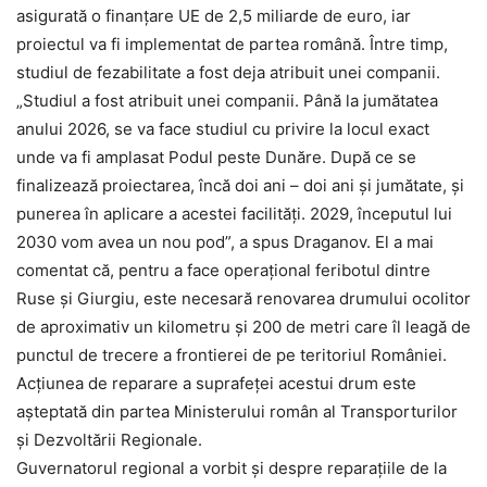
asigurată o finanțare UE de 2,5 miliarde de euro, iar
proiectul va fi implementat de partea română. Între timp,
studiul de fezabilitate a fost deja atribuit unei companii.
„Studiul a fost atribuit unei companii. Până la jumătatea
anului 2026, se va face studiul cu privire la locul exact
unde va fi amplasat Podul peste Dunăre. După ce se
finalizează proiectarea, încă doi ani – doi ani și jumătate, și
punerea în aplicare a acestei facilități. 2029, începutul lui
2030 vom avea un nou pod”, a spus Draganov. El a mai
comentat că, pentru a face operațional feribotul dintre
Ruse și Giurgiu, este necesară renovarea drumului ocolitor
de aproximativ un kilometru și 200 de metri care îl leagă de
punctul de trecere a frontierei de pe teritoriul României.
Acțiunea de reparare a suprafeței acestui drum este
așteptată din partea Ministerului român al Transporturilor
și Dezvoltării Regionale.
Guvernatorul regional a vorbit și despre reparațiile de la