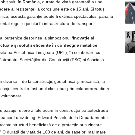
obișnuit, în România, durata de viață garantată a unei
dere al rezistenței la coroziune este de 15 ani. Și totuși,
ică, această garanție poate fi extinsă spectaculos, până la
al regulile jocului în infrastructura de transport.
mai puternice desprinse la simpozionul
‘Inovație și
ctuale și soluții eficiente în confecțiile metalice
sitatea Politehnica Timișoara (UPT), în colaborare cu
ronatul Societăților din Construcții (PSC) și Asociația
i diverse – de la construcții, geotehnică și mecanică, la
esajul central a fost unul clar: doar prin colaborarea dintre
evoluționare.
u pasaje rutiere aflate acum în construcție pe autostrada
rea conf.univ.dr.ing. Edward Petzek, de la Departamentul
ceste structuri beneficiază de o protecție prin zincare
? O durată de viață de 100 de ani, de șase ori mai mare