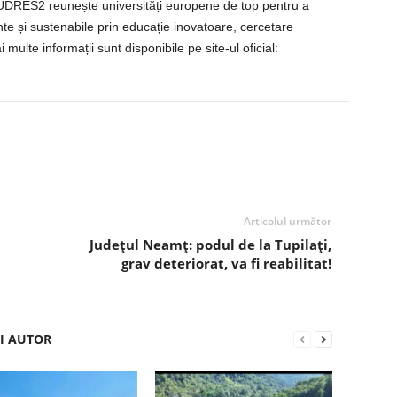
DRES2 reunește universități europene de top pentru a
nte și sustenabile prin educație inovatoare, cercetare
 multe informații sunt disponibile pe site-ul oficial:
Articolul următor
Județul Neamț: podul de la Tupilați,
grav deteriorat, va fi reabilitat!
ȘI AUTOR