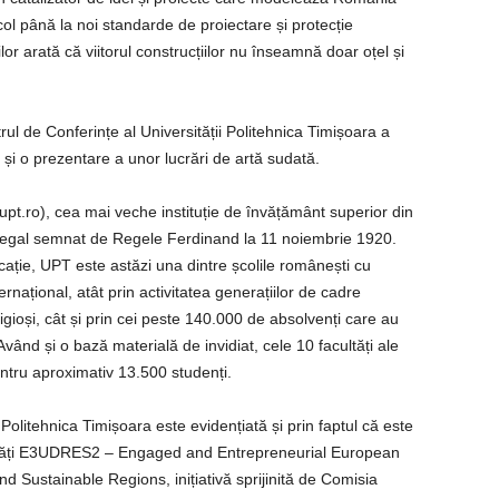
ol până la noi standarde de proiectare și protecție
lor arată că viitorul construcțiilor nu înseamnă doar oțel și
ul de Conferințe al Universității Politehnica Timișoara a
 și o prezentare a unor lucrări de artă sudată.
pt.ro), cea mai veche instituție de învățământ superior din
tul Regal semnat de Regele Ferdinand la 11 noiembrie 1920.
ație, UPT este astăzi una dintre școlile românești cu
ernațional, atât prin activitatea generațiilor de cadre
gioși, cât și prin cei peste 140.000 de absolvenți care au
ând și o bază materială de invidiat, cele 10 facultăți ale
entru aproximativ 13.500 studenți.
Politehnica Timișoara este evidențiată și prin faptul că este
sități E3UDRES2 – Engaged and Entrepreneurial European
d Sustainable Regions, inițiativă sprijinită de Comisia