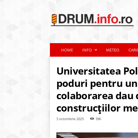
d
r
u
m
.
i
n
HOME
INFO
METEO
CARI
f
o
.
Universitatea Pol
r
o
poduri pentru un 
colaborarea dau 
construcțiilor me
3 octombrie 2025
396