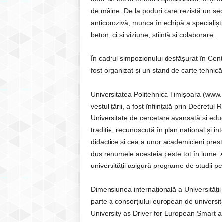
de mâine. De la poduri care rezistă un sec
anticorozivă, munca în echipă a specialiști
beton, ci și viziune, știință și colaborare.
În cadrul simpozionului desfășurat în Centr
fost organizat și un stand de carte tehnică
Universitatea Politehnica Timișoara (www.u
vestul țării, a fost înființată prin Decre
Universitate de cercetare avansată și educ
tradiție, recunoscută în plan național și int
didactice și cea a unor academicieni presti
dus renumele acesteia peste tot în lume. Av
universității asigură programe de studii p
Dimensiunea internațională a Universității 
parte a consorțiului european de univer
University as Driver for European Smart an