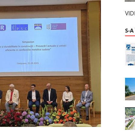
VI
S-A