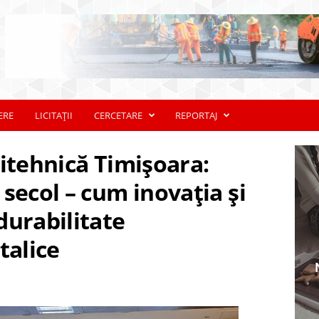
ERE
LICITAȚII
CERCETARE
REPORTAJ
itehnică Timișoara:
secol – cum inovația și
durabilitate
talice