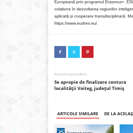
Europeană prin programul Erasmus+. E3U
colabora în dezvoltarea regiunilor intelige
aplicată și cooperare transdisciplinară. Mai
https://www.eudres.eu/.
Articolul precedent
Se apropie de finalizare centura
localității Voiteg, județul Timiș
ARTICOLE SIMILARE
DE LA ACELA