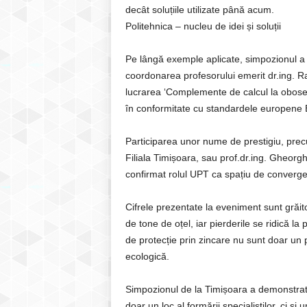
decât soluțiile utilizate până acum.
Politehnica – nucleu de idei și soluții
Pe lângă exemple aplicate, simpozionul a ad
coordonarea profesorului emerit dr.ing. R
lucrarea ‘Complemente de calcul la oboseal
în conformitate cu standardele europene 
Participarea unor nume de prestigiu, pr
Filiala Timișoara, sau prof.dr.ing. Gheorg
confirmat rolul UPT ca spațiu de convergenț
Cifrele prezentate la eveniment sunt grăi
de tone de oțel, iar pierderile se ridică la 
de protecție prin zincare nu sunt doar un 
ecologică.
Simpozionul de la Timișoara a demonstrat 
doar un loc al formării specialiștilor, ci ș