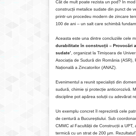
Cât de mult poate rezista un pod? În mod 
construcții metalice sudate din punct de ve
printr-un procedeu modern de zincare term
100 de ani – un salt care schimbă fundament
Aceasta este una dintre concluziile cele 
durabilitate în construcții – Provocări a
sudate’
, organizat la Timișoara de Univer
Asociația de Sudură din România (ASR), Pat
Națională a Zincatorilor (ANAZ).
Evenimentul a reunit specialiști din domeni
sudură, chimie și protecție anticorozivă. M
discipline pot apărea soluții cu adevărat r
Un exemplu concret îl reprezintă cele patr
de centură a Bucureștiului. Sub coordona
CMMC al Facultății de Construcții a UPT, a
termică cu un strat de 200 µm. Rezultatul