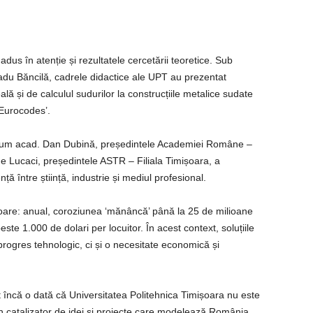
us în atenție și rezultatele cercetării teoretice. Sub
adu Băncilă, cadrele didactice ale UPT au prezentat
ă și de calculul sudurilor la construcțiile metalice sudate
Eurocodes’.
ecum acad. Dan Dubină, președintele Academiei Române –
he Lucaci, președintele ASTR – Filiala Timișoara, a
ă între știință, industrie și mediul profesional.
toare: anual, coroziunea ‘mănâncă’ până la 25 de milioane
peste 1.000 de dolari per locuitor. În acest context, soluțiile
progres tehnologic, ci și o necesitate economică și
încă o dată că Universitatea Politehnica Timișoara nu este
i un catalizator de idei și proiecte care modelează România