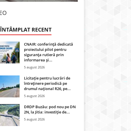
DEO
 ÎNTÂMPLAT RECENT
CNAIR: conferință dedicată
proiectului pilot pentru
siguranța rutieră prin
informarea și...
5 august 2026
Licitație pentru lucrări de
întreținere periodică pe
drumul național R26, pe...
5 august 2026
DRDP Buzău: pod nou pe DN
2N, la Jitia: investiție de...
5 august 2026