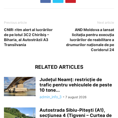
Previous article
Next article
CNIR: ritm alert al lucrărilor
AND Moldova a lansat
de pe lotul 3C2 Chiribiș –
licitația pentru execuția
Biharia, al Autostrăzii A3
lucrărilor de reabilitare a
Transilvania
drumurilor naționale de pe
Coridorul 24
RELATED ARTICLES
Județul Neamț: restricție de
trafic pentru vehiculele de peste
10 tone...
admin_info_3
-
7 august 2026
Autostrada Sibiu-Pitești (A1),
secțiunea 4 (Tigveni – Curtea de