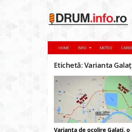
d
r
u
m
.
i
n
HOME
INFO
METEO
CARIE
f
o
.
Etichetă: Varianta Galaț
r
o
Varianta de ocolire Galați, o