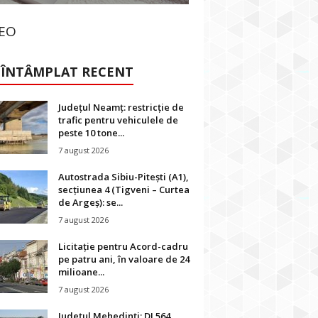
DEO
 ÎNTÂMPLAT RECENT
Județul Neamț: restricție de
trafic pentru vehiculele de
peste 10 tone...
7 august 2026
Autostrada Sibiu-Pitești (A1),
secțiunea 4 (Tigveni – Curtea
de Argeș): se...
7 august 2026
Licitație pentru Acord-cadru
pe patru ani, în valoare de 24
milioane...
7 august 2026
Județul Mehedinți: DJ 564