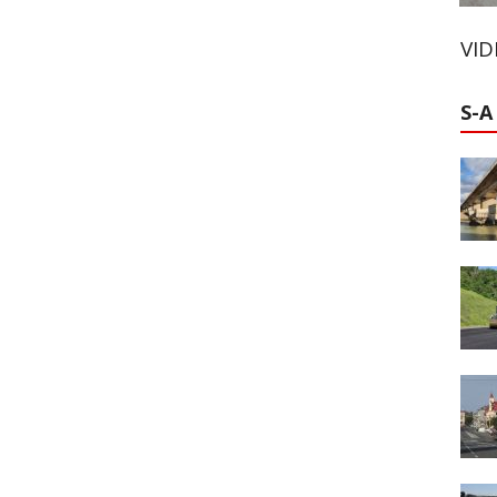
VI
S-A