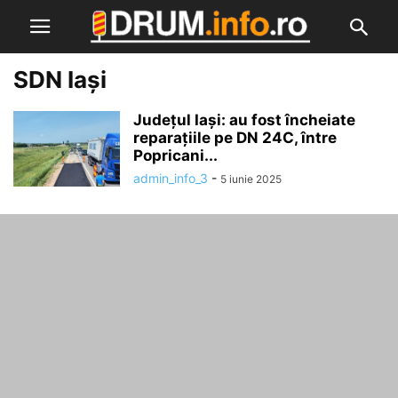
SDN Iași
Județul Iași: au fost încheiate
reparațiile pe DN 24C, între
Popricani...
admin_info_3
-
5 iunie 2025