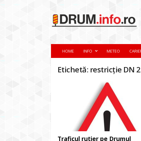
d
r
u
m
.
i
n
HOME
INFO
METEO
CARIE
f
o
.
Etichetă: restricție DN 2
r
o
Traficul rutier pe Drumul