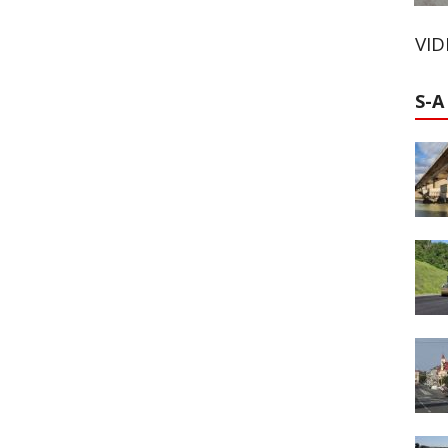
t
VI
S-A