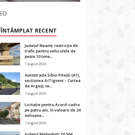
DEO
 ÎNTÂMPLAT RECENT
Județul Neamț: restricție de
trafic pentru vehiculele de
peste 10 tone...
7 august 2026
Autostrada Sibiu-Pitești (A1),
secțiunea 4 (Tigveni – Curtea
de Argeș): se...
7 august 2026
Licitație pentru Acord-cadru
pe patru ani, în valoare de 24
milioane...
7 august 2026
Județul Mehedinți: DJ 564