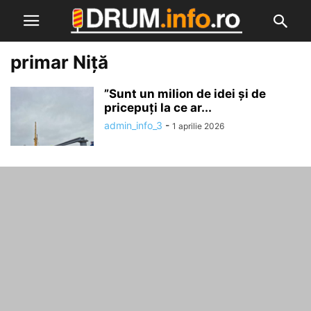
primar Niță
”Sunt un milion de idei și de
pricepuți la ce ar...
admin_info_3
-
1 aprilie 2026