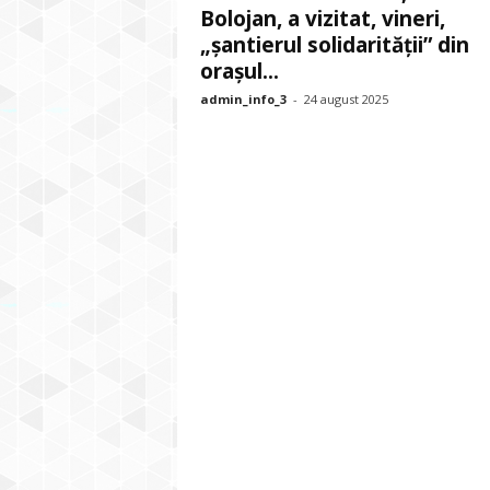
Bolojan, a vizitat, vineri,
„șantierul solidarității” din
orașul...
admin_info_3
-
24 august 2025