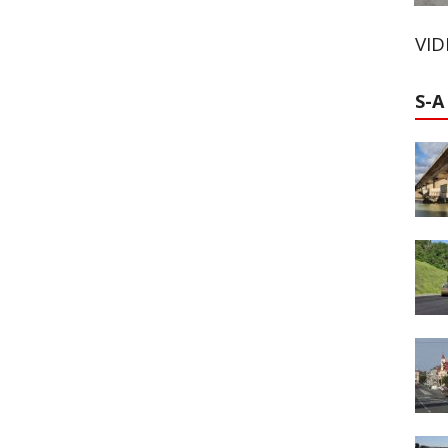
VI
S-A