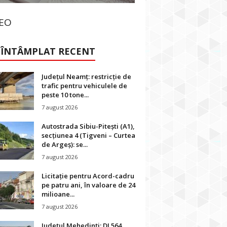
DEO
 ÎNTÂMPLAT RECENT
Județul Neamț: restricție de
trafic pentru vehiculele de
peste 10 tone...
7 august 2026
Autostrada Sibiu-Pitești (A1),
secțiunea 4 (Tigveni – Curtea
de Argeș): se...
7 august 2026
Licitație pentru Acord-cadru
pe patru ani, în valoare de 24
milioane...
7 august 2026
Județul Mehedinți: DJ 564