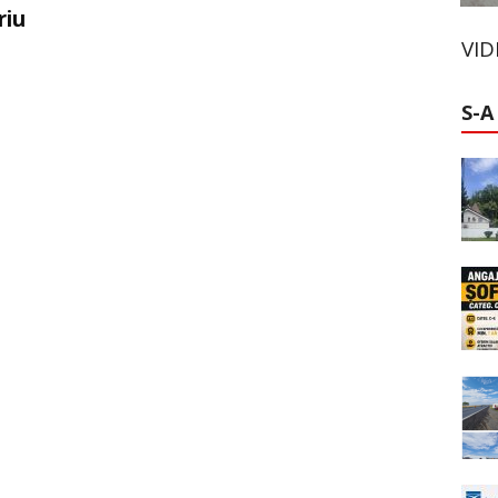
riu
VI
S-A