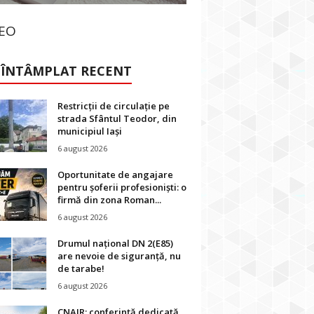
DEO
 ÎNTÂMPLAT RECENT
Restricții de circulație pe
strada Sfântul Teodor, din
municipiul Iași
6 august 2026
Oportunitate de angajare
pentru șoferii profesioniști: o
firmă din zona Roman...
6 august 2026
Drumul național DN 2(E85)
are nevoie de siguranță, nu
de tarabe!
6 august 2026
CNAIR: conferință dedicată