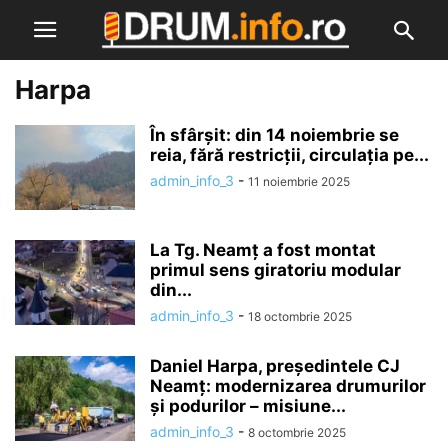
Harpa
În sfârșit: din 14 noiembrie se
reia, fără restricții, circulația pe...
admin_info_3
-
11 noiembrie 2025
La Tg. Neamț a fost montat
primul sens giratoriu modular
din...
admin_info_3
-
18 octombrie 2025
Daniel Harpa, președintele CJ
Neamț: modernizarea drumurilor
și podurilor – misiune...
admin_info_3
-
8 octombrie 2025