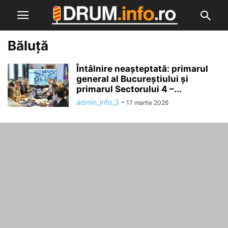
Băluță
Întâlnire neașteptată: primarul
general al Bucureștiului și
primarul Sectorului 4 –...
admin_info_3
-
17 martie 2026