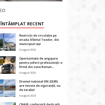
DEO
 ÎNTÂMPLAT RECENT
Restricții de circulație pe
strada Sfântul Teodor, din
municipiul Iași
6 august 2026
Oportunitate de angajare
pentru șoferii profesioniști: o
firmă din zona Roman...
6 august 2026
Drumul național DN 2(E85)
are nevoie de siguranță, nu
de tarabe!
6 august 2026
CNAIR: conferință dedicată