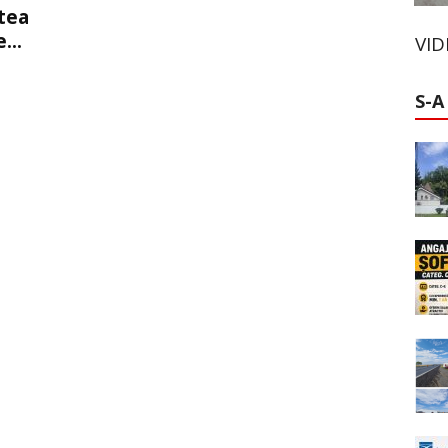
atea
...
VI
S-A