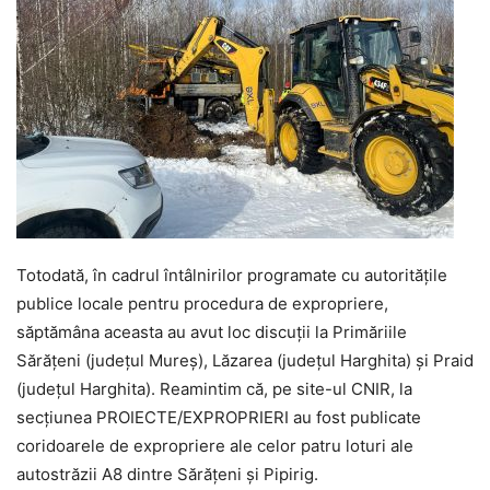
Totodată, în cadrul întâlnirilor programate cu autoritățile
publice locale pentru procedura de expropriere,
săptămâna aceasta au avut loc discuții la Primăriile
Sărățeni (județul Mureș), Lăzarea (județul Harghita) și Praid
(județul Harghita). Reamintim că, pe site-ul CNIR, la
secțiunea PROIECTE/EXPROPRIERI au fost publicate
coridoarele de expropriere ale celor patru loturi ale
autostrăzii A8 dintre Sărățeni și Pipirig.