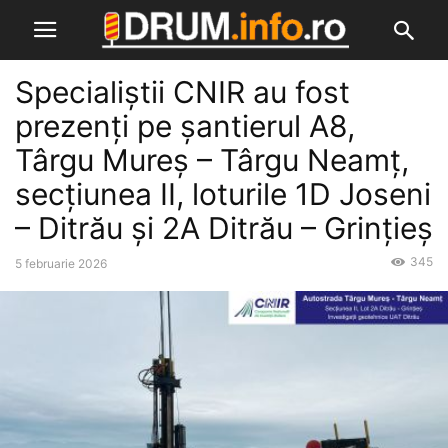
Specialiștii CNIR au fost
prezenți pe șantierul A8,
Târgu Mureș – Târgu Neamț,
secțiunea II, loturile 1D Joseni
– Ditrău și 2A Ditrău – Grințieș
345
5 februarie 2026