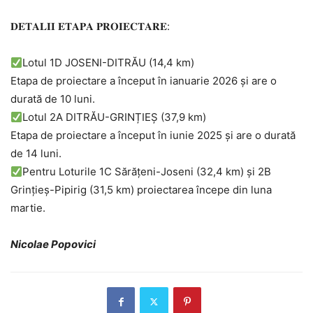
𝐃𝐄𝐓𝐀𝐋𝐈𝐈 𝐄𝐓𝐀𝐏𝐀 𝐏𝐑𝐎𝐈𝐄𝐂𝐓𝐀𝐑𝐄:
Lotul 1D JOSENI-DITRĂU (14,4 km)
Etapa de proiectare a început în ianuarie 2026 și are o
durată de 10 luni.
Lotul 2A DITRĂU-GRINȚIEȘ (37,9 km)
Etapa de proiectare a început în iunie 2025 și are o durată
de 14 luni.
Pentru Loturile 1C Sărățeni-Joseni (32,4 km) și 2B
Grințieș-Pipirig (31,5 km) proiectarea începe din luna
martie.
Nicolae Popovici