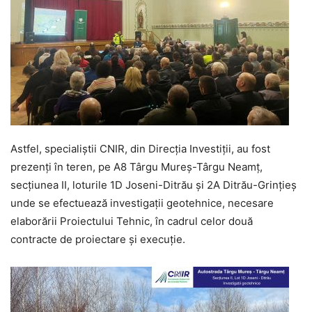
Astfel, specialiștii CNIR, din Direcția Investiții, au fost
prezenți în teren, pe A8 Târgu Mureș-Târgu Neamț,
secțiunea II, loturile 1D Joseni-Ditrău și 2A Ditrău-Grințieș
unde se efectuează investigații geotehnice, necesare
elaborării Proiectului Tehnic, în cadrul celor două
contracte de proiectare și execuție.