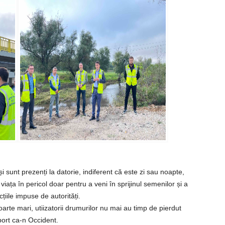
 sunt prezenți la datorie, indiferent că este zi sau noapte,
 viața în pericol doar pentru a veni în sprijinul semenilor și a
țiile impuse de autorități.
oarte mari, utiizatorii drumurilor nu mai au timp de pierdut
port ca-n Occident.