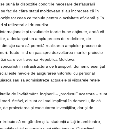
se pună la dispoziție condițiile necesare desfășurării
are se fac de către statul moldovean și au încredere că în
oziție tot ceea ce trebuie pentru o activitate eficientă și în
 și utilizatori ai drumurilor.
ternaționale și rezultatele foarte bune obținute, arată că
rilor, a declanșat un amplu proces de redefinire, de
 o direcție care să permită realizarea amplelor procese de
muri. Toate fiind un pas spre dezvoltarea marilor proiecte
străzi care vor traversa Republica Moldova.
ecialiști în infrastructura de transport, domeniu esențial
ecial este nevoie de asigurarea viitorului cu personal
ruiască sau să administreze actualele și viitoarele rețele
ituțiile de învățământ. Inginerii – „produsul” acestora – sunt
mari. Astăzi, ei sunt cei mai implicați în domeniu, fie că
 de proiectarea și executarea investițiilor, dar și de
rebuie să ne gândim și la studenții aflați în amfiteatre,
mațiile strict necesare unui viitor inginer. Obiectivul