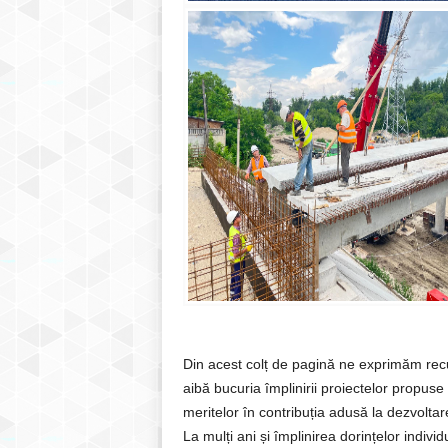
Din acest colț de pagină ne exprimăm recun
aibă bucuria împlinirii proiectelor propuse
meritelor în contribuția adusă la dezvolt
La mulți ani și împlinirea dorințelor individ