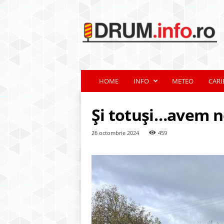
d
r
u
m
.
i
n
HOME
INFO
METEO
CARI
f
o
.
Și totuși…avem n
r
o
26 octombrie 2024
459