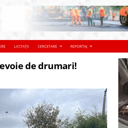
ERE
LICITAȚII
CERCETARE
REPORTAJ
evoie de drumari!