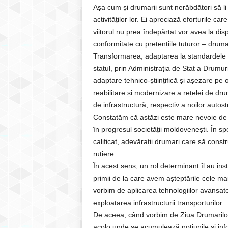
Așa cum și drumarii sunt nerăbdători să li 
activităților lor. Ei apreciază eforturile c
viitorul nu prea îndepărtat vor avea la disp
conformitate cu pretențiile tuturor – drumari
Transformarea, adaptarea la standardele in
statul, prin Administrația de Stat a Drumu
adaptare tehnico-științifică și așezare pe
reabilitare și modernizare a rețelei de dru
de infrastructură, respectiv a noilor auto
Constatăm că astăzi este mare nevoie de sp
în progresul societății moldovenești. În sp
calificat, adevărații drumari care să const
rutiere.
În acest sens, un rol determinant îl au inst
primii de la care avem așteptările cele mai 
vorbim de aplicarea tehnologiilor avansate,
exploatarea infrastructurii transporturilor.
De aceea, când vorbim de Ziua Drumarilor t
acolo unde se acumulează noțiunile și infor