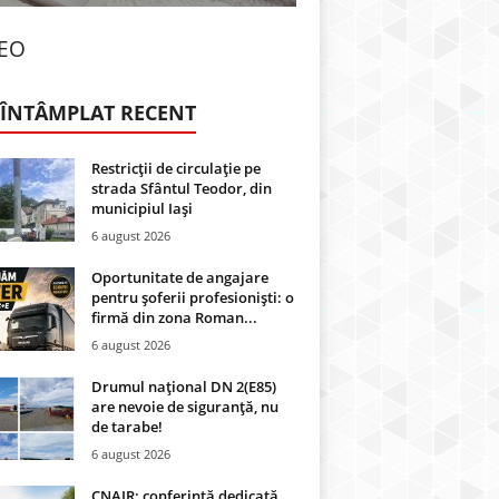
DEO
 ÎNTÂMPLAT RECENT
Restricții de circulație pe
strada Sfântul Teodor, din
municipiul Iași
6 august 2026
Oportunitate de angajare
pentru șoferii profesioniști: o
firmă din zona Roman...
6 august 2026
Drumul național DN 2(E85)
are nevoie de siguranță, nu
de tarabe!
6 august 2026
CNAIR: conferință dedicată