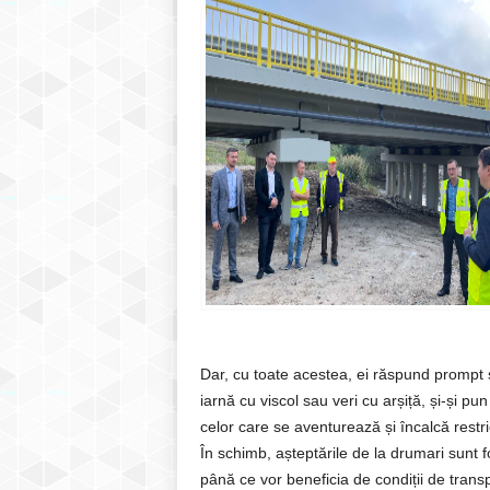
Dar, cu toate acestea, ei răspund prompt și
iarnă cu viscol sau veri cu arșiță, și-și pun
celor care se aventurează și încalcă restric
În schimb, așteptările de la drumari sunt f
până ce vor beneficia de condiții de trans